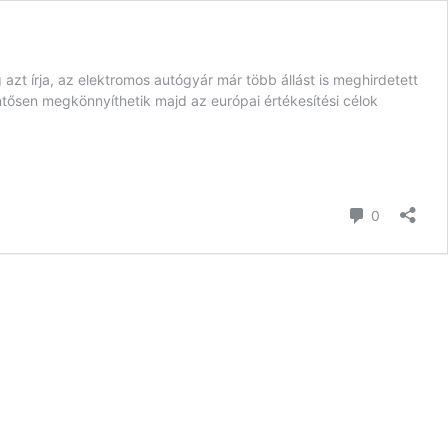
t írja, az elektromos autógyár már több állást is meghirdetett
tősen megkönnyíthetik majd az európai értékesítési célok
hozzászól
0