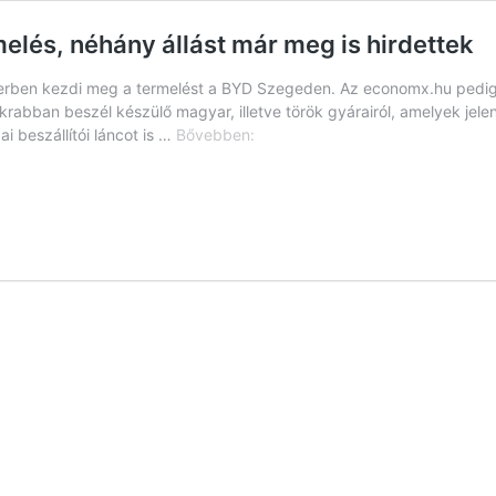
elés, néhány állást már meg is hirdettek
berben kezdi meg a termelést a BYD Szegeden. Az economx.hu pedig az
abban beszél készülő magyar, illetve török gyárairól, amelyek jelen
Októberben
i beszállítói láncot is …
Bővebben:
elindulhat
a
BYD-
ban
a
termelés,
néhány
állást
már
meg
is
hirdettek