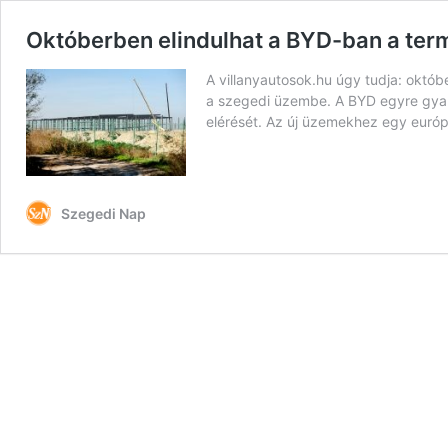
Októberben elindulhat a BYD-ban a term
A villanyautosok.hu úgy tudja: októ
a szegedi üzembe. A BYD egyre gyakr
elérését. Az új üzemekhez egy európa
Szegedi Nap