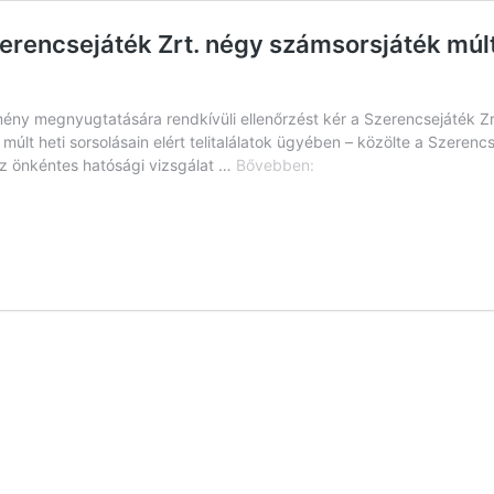
encsejáték Zrt. négy számsorsjáték múlt h
ny megnyugtatására rendkívüli ellenőrzést kér a Szerencsejáték Zrt.
 – múlt heti sorsolásain elért telitalálatok ügyében – közölte a Szere
Hatósági
az önkéntes hatósági vizsgálat …
Bővebben:
vizsgálatot
kezdeményez
a
Szerencsejáték
Zrt.
négy
számsorsjáték
múlt
héten
elért
telitalálatainak
sorsolásáról