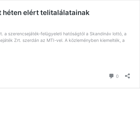
éten elért telitalálatainak
 a szerencsejáték-felügyeleti hatóságtól a Skandináv lottó, a
ncsejáték Zrt. szerdán az MTI-vel. A közleményben kiemelték, a
hozzászól
0