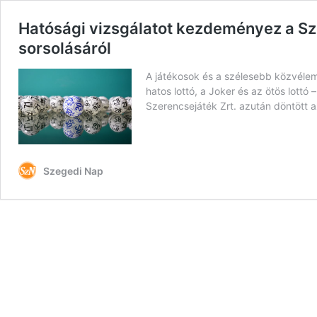
Hatósági vizsgálatot kezdeményez a Szer
sorsolásáról
A játékosok és a szélesebb közvélemé
hatos lottó, a Joker és az ötös lottó
Szerencsejáték Zrt. azután döntött 
Szegedi Nap