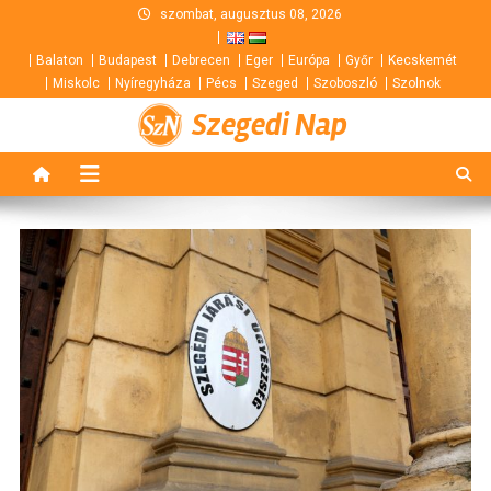
Skip
szombat, augusztus 08, 2026
to
Balaton
Budapest
Debrecen
Eger
Európa
Győr
Kecskemét
content
Miskolc
Nyíregyháza
Pécs
Szeged
Szoboszló
Szolnok
Szegedi Nap