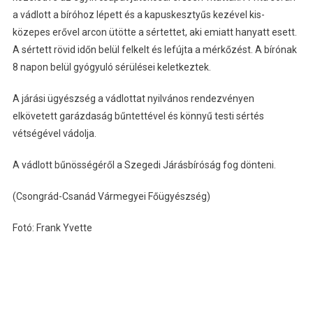
a vádlott a bíróhoz lépett és a kapuskesztyűs kezével kis-
közepes erővel arcon ütötte a sértettet, aki emiatt hanyatt esett.
A sértett rövid időn belül felkelt és lefújta a mérkőzést. A bírónak
8 napon belül gyógyuló sérülései keletkeztek.
A járási ügyészség a vádlottat nyilvános rendezvényen
elkövetett garázdaság bűntettével és könnyű testi sértés
vétségével vádolja.
A vádlott bűnösségéről a Szegedi Járásbíróság fog dönteni.
(Csongrád-Csanád Vármegyei Főügyészség)
Fotó: Frank Yvette