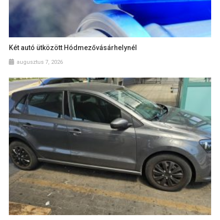
Két autó ütközött Hódmezővásárhelynél
augusztus 7, 2026