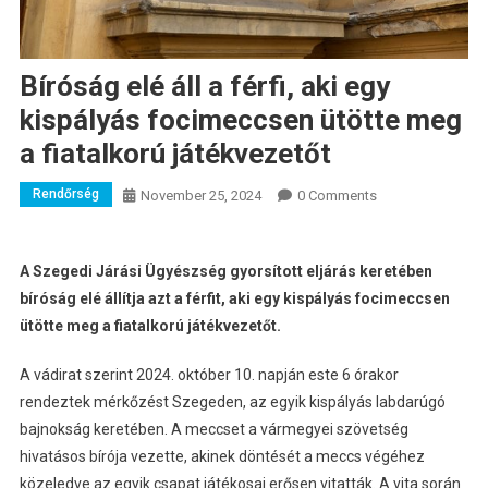
Bíróság elé áll a férfi, aki egy
kispályás focimeccsen ütötte meg
a fiatalkorú játékvezetőt
Rendőrség
November 25, 2024
0 Comments
A Szegedi Járási Ügyészség gyorsított eljárás keretében
bíróság elé állítja azt a férfit, aki egy kispályás focimeccsen
ütötte meg a fiatalkorú játékvezetőt.
A vádirat szerint 2024. október 10. napján este 6 órakor
rendeztek mérkőzést Szegeden, az egyik kispályás labdarúgó
bajnokság keretében. A meccset a vármegyei szövetség
hivatásos bírója vezette, akinek döntését a meccs végéhez
közeledve az egyik csapat játékosai erősen vitatták. A vita során