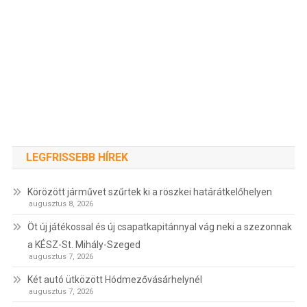
LEGFRISSEBB HÍREK
Körözött járművet szűrtek ki a röszkei határátkelőhelyen
augusztus 8, 2026
Öt új játékossal és új csapatkapitánnyal vág neki a szezonnak
a KÉSZ-St. Mihály-Szeged
augusztus 7, 2026
Két autó ütközött Hódmezővásárhelynél
augusztus 7, 2026