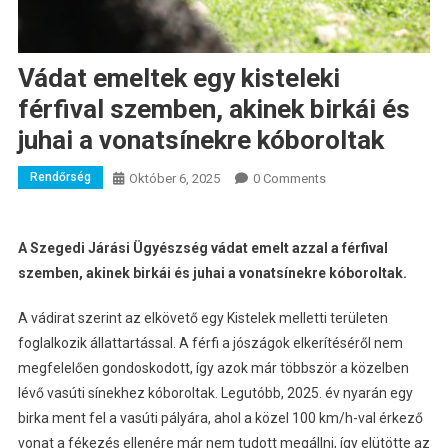
Vádat emeltek egy kisteleki
férfival szemben, akinek birkái és
juhai a vonatsínekre kóboroltak
Rendőrség
Október 6, 2025
0 Comments
A Szegedi Járási Ügyészség vádat emelt azzal a férfival
szemben, akinek birkái és juhai a vonatsínekre kóboroltak.
A vádirat szerint az elkövető egy Kistelek melletti területen
foglalkozik állattartással. A férfi a jószágok elkerítéséről nem
megfelelően gondoskodott, így azok már többször a közelben
lévő vasúti sínekhez kóboroltak. Legutóbb, 2025. év nyarán egy
birka ment fel a vasúti pályára, ahol a közel 100 km/h-val érkező
vonat a fékezés ellenére már nem tudott megállni, így elütötte az