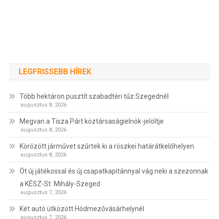
LEGFRISSEBB HÍREK
Több hektáron pusztít szabadtéri tűz Szegednél
augusztus 8, 2026
Megvan a Tisza Párt köztársaságielnök-jelöltje
augusztus 8, 2026
Körözött járművet szűrtek ki a röszkei határátkelőhelyen
augusztus 8, 2026
Öt új játékossal és új csapatkapitánnyal vág neki a szezonnak
a KÉSZ-St. Mihály-Szeged
augusztus 7, 2026
Két autó ütközött Hódmezővásárhelynél
augusztus 7, 2026