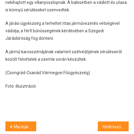
nekihajtott egy villanyoszlopnak. A balesetben a vádlott és utasa
is könnyű sérüléseket szenvedtek.
A járási ügyészség a terheltet ittas járművezetés vétségével
vádolja, a férfi bűnösségének kérdésében a Szegedi
Járásbíróság fog dönteni.
A jármű karosszériájának valamint szélvédőjének sérüléseiről
közölt felvételek a szemle során készültek.
(Csongrád-Csanád Vármegyei Főügyészség)
Fotó: illusztráció
Bejegyzés
Ma lejár a határidő a plakátok eltávolítására
Hódmezővásárhelyen balesetezett a TramTrain