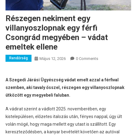
Részegen nekiment egy
villanyoszlopnak egy férfi
Csongrád megyében – vádat
emeltek ellene
Rendőrség
Május 12, 2026
0 Comments
A Szegedi Járási Ügyészség vádat emelt azzal a férfival
szemben, aki tavaly ősszel, részegen egy villanyoszlopnak
ütközött egy megyebeli faluban.
A vádirat szerint a vádlott 2025. novemberében, egy
kistelepülésen, előzetes italozás után, fényes nappal, úgy ült
volán mögé, hogy maga mellett egy utast is szállított. Egy
kereszteződésben, a kanyar bevételét követően az autóval