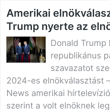
Amerikai elnökválas
Trump nyerte az eln
Donald Trump k
republikánus pá
szavazatot sze
2024-es elnökválasztást –
News amerikai hírtelevízi
szerint a volt elnöknek le