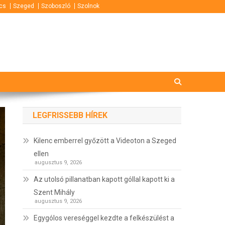
cs
Szeged
Szoboszló
Szolnok
LEGFRISSEBB HÍREK
Kilenc emberrel győzött a Videoton a Szeged
ellen
augusztus 9, 2026
Az utolsó pillanatban kapott góllal kapott ki a
Szent Mihály
augusztus 9, 2026
Egygólos vereséggel kezdte a felkészülést a