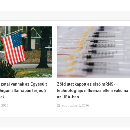
zatai vannak az Egyesült
Zöld utat kapott az első mRNS-
higan államában terjedő
technológiájú influenza elleni vakcina
nek
az USA-ban
, 2026
augusztus 6, 2026