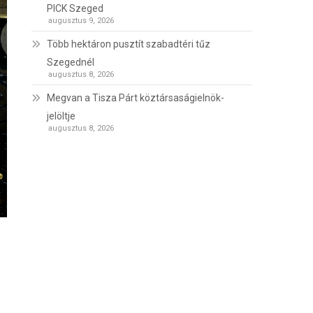
PICK Szeged
augusztus 9, 2026
Több hektáron pusztít szabadtéri tűz
Szegednél
augusztus 8, 2026
Megvan a Tisza Párt köztársaságielnök-
jelöltje
augusztus 8, 2026