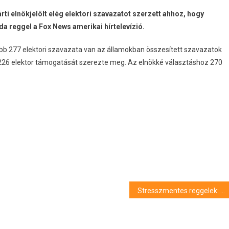
ti elnökjelölt elég elektori szavazatot szerzett ahhoz, hogy
da reggel a Fox News amerikai hírtelevízió.
ebb 277 elektori szavazata van az államokban összesített szavazatok
is 226 elektor támogatását szerezte meg. Az elnökké választáshoz 270
Stresszmentes reggelek: Hogyan alakítsd ki a tökéletes reggeli rutint?