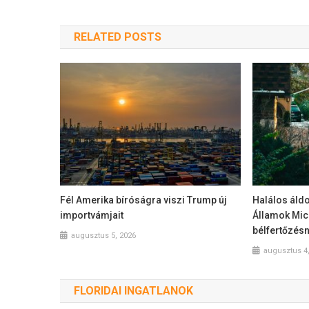
RELATED POSTS
Fél Amerika bíróságra viszi Trump új
Halálos áldo
importvámjait
Államok Mic
bélfertőzés
augusztus 5, 2026
augusztus 4
FLORIDAI INGATLANOK