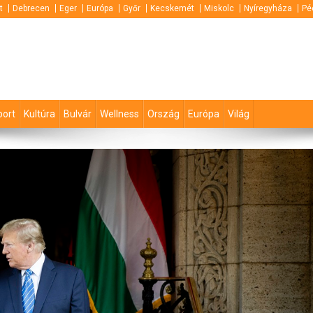
t
Debrecen
Eger
Európa
Győr
Kecskemét
Miskolc
Nyíregyháza
Pé
port
Kultúra
Bulvár
Wellness
Ország
Európa
Világ