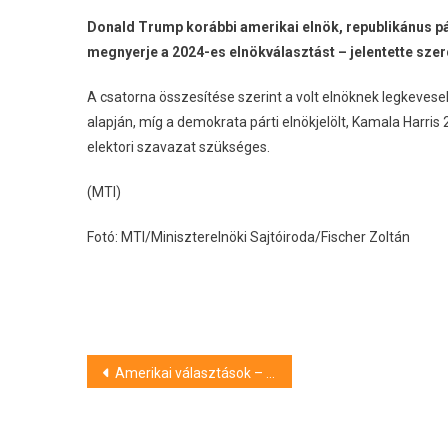
Donald Trump korábbi amerikai elnök, republikánus pár
megnyerje a 2024-es elnökválasztást – jelentette szer
A csatorna összesítése szerint a volt elnöknek legkeves
alapján, míg a demokrata párti elnökjelölt, Kamala Harr
elektori szavazat szükséges.
(MTI)
Fotó: MTI/Miniszterelnöki Sajtóiroda/Fischer Zoltán
Bejegyzés
Amerikai választások – Republikánus lesz a szenátusi többség a jövőben
navigáció