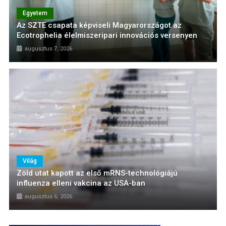
Egyetem
Az SZTE csapata képviseli Magyarországot az
Ecotrophelia élelmiszeripari innovációs versenyen
augusztus 7, 2026
Világ
Zöld utat kapott az első mRNS-technológiájú
influenza elleni vakcina az USA-ban
augusztus 6, 2026