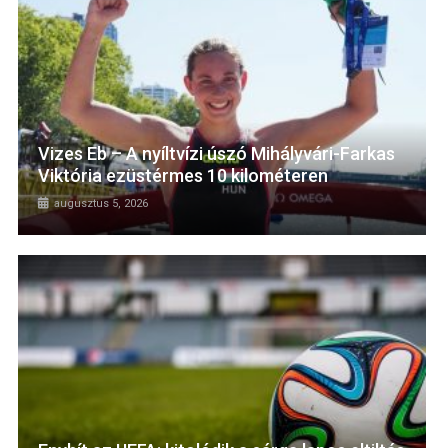
Vizes Eb – A nyíltvízi úszó Mihályvári-Farkas
Viktória ezüstérmes 10 kilométeren
augusztus 5, 2026