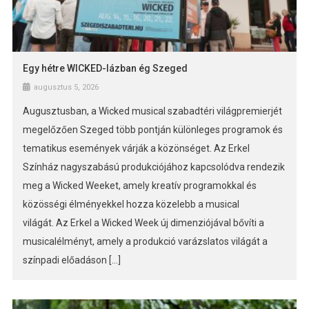
Egy hétre WICKED-lázban ég Szeged
augusztus 5, 2026
Augusztusban, a Wicked musical szabadtéri világpremierjét
megelőzően Szeged több pontján különleges programok és
tematikus események várják a közönséget. Az Erkel
Színház nagyszabású produkciójához kapcsolódva rendezik
meg a Wicked Weeket, amely kreatív programokkal és
közösségi élményekkel hozza közelebb a musical
világát. Az Erkel a Wicked Week új dimenziójával bővíti a
musicalélményt, amely a produkció varázslatos világát a
színpadi előadáson […]