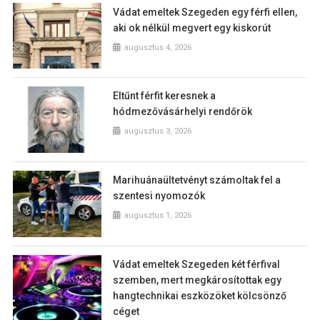
Vádat emeltek Szegeden egy férfi ellen,
aki ok nélkül megvert egy kiskorút
augusztus 4, 2026
Eltűnt férfit keresnek a
hódmezővásárhelyi rendőrök
augusztus 3, 2026
Marihuánaültetvényt számoltak fel a
szentesi nyomozók
augusztus 1, 2026
Vádat emeltek Szegeden két férfival
szemben, mert megkárosítottak egy
hangtechnikai eszközöket kölcsönző
céget