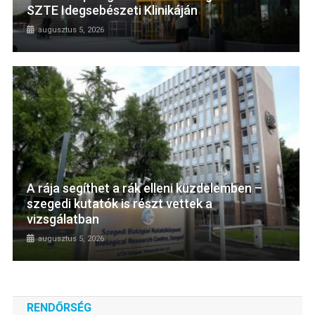
SZTE Idegsebészeti Klinikáján
augusztus 5, 2026
A rája segíthet a rák elleni küzdelemben –
szegedi kutatók is részt vettek a
vizsgálatban
augusztus 5, 2026
RENDŐRSÉG