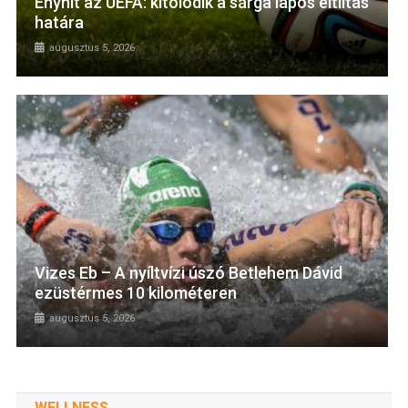
Enyhít az UEFA: kitolódik a sárga lapos eltiltás
határa
augusztus 5, 2026
Vizes Eb – A nyíltvízi úszó Betlehem Dávid
ezüstérmes 10 kilométeren
augusztus 5, 2026
WELLNESS