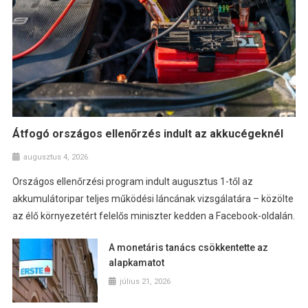
Átfogó országos ellenőrzés indult az akkucégeknél
augusztus 4, 2026
Országos ellenőrzési program indult augusztus 1-től az
akkumulátoripar teljes működési láncának vizsgálatára – közölte
az élő környezetért felelős miniszter kedden a Facebook-oldalán.
A monetáris tanács csökkentette az
alapkamatot
július 21, 2026