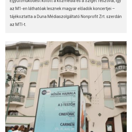
Együttműködést kötött a közmédia és a Sziget fesztivál, így
az M1-en láthatóak lesznek magyar előadók koncertjei –
tájékoztatta a Duna Médiaszolgáltató Nonprofit Zrt. szerdán
az MTI-t.