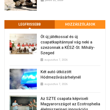
július 23, 2026
LEGFRISSEBB
HOZZÁSZÓLÁSOK
Öt új játékossal és új
csapatkapitánnyal vág neki a
szezonnak a KÉSZ-St. Mihály-
Szeged
augusztus 7, 2026
Két autó ütközött
Hódmezővásárhelynél
augusztus 7, 2026
Az SZTE csapata képviseli
Magyarországot az Ecotrophelia
élelmiszeripari innovációs