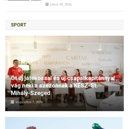
július 30, 2026
SPORT
Öt új játékossal és új csapatkapitánnyal
vág neki a szezonnak a KÉSZ-St.
Mihály-Szeged
augusztus 7, 2026