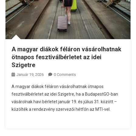
A magyar diákok féláron vásárolhatnak
ötnapos fesztiválbérletet az idei
Szigetre
Január 19, 2026
0 Comments
A magyar diákok féláron vásárolhatnak ötnapos
fesztiválbérletet az idei Szigetre, ha a BudapestGO-ban
vásárolnak havi bérletet január 19. és július 31. között –
közölték a rendezvény szervezői hétfőn az MTI-vel.