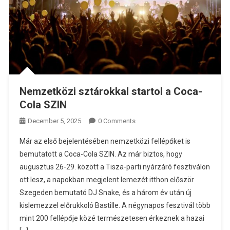
Nemzetközi sztárokkal startol a Coca-
Cola SZIN
December 5, 2025
0 Comments
Már az első bejelentésében nemzetközi fellépőket is
bemutatott a Coca-Cola SZIN. Az már biztos, hogy
augusztus 26-29. között a Tisza-parti nyárzáró fesztiválon
ott lesz, a napokban megjelent lemezét itthon először
Szegeden bemutató DJ Snake, és a három év után új
kislemezzel előrukkoló Bastille. A négynapos fesztivál több
mint 200 fellépője közé természetesen érkeznek a hazai