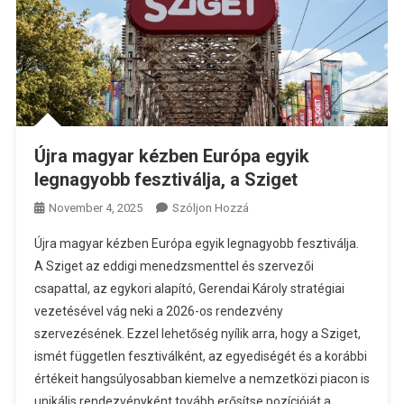
Újra magyar kézben Európa egyik
legnagyobb fesztiválja, a Sziget
A
November 4, 2025
Szóljon Hozzá
Újra
Újra magyar kézben Európa egyik legnagyobb fesztiválja.
Magyar
A Sziget az eddigi menedzsmenttel és szervezői
Kézben
csapattal, az egykori alapító, Gerendai Károly stratégiai
Európa
vezetésével vág neki a 2026-os rendezvény
Egyik
Legnagyobb
szervezésének. Ezzel lehetőség nyílik arra, hogy a Sziget,
Fesztiválja,
ismét független fesztiválként, az egyediségét és a korábbi
A
értékeit hangsúlyosabban kiemelve a nemzetközi piacon is
Sziget
unikális rendezvényként tovább erősítse pozícióját a