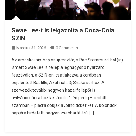
Swae Lee-t is leigazolta a Coca-Cola
SZIN
Március 31, 2026
0 Comments
Az amerikai hip-hop szupersztár, a Rae Sremmurd-ból (is)
ismert Swae Lee is fellép a legnagyobb nyárzáró
fesztiválon, a SZIN-en, csatlakozva a korábban
bejelentett Bastille, Azahriah, Dj Snake sorhoz. A
szervezők további negyven hazai fellépőt is
nyilvánosságra hoztak, április 1-én pedig – limitált
számban – piacra dobják a „blind ticket”-et. A bolondok
napjára hirdetett, nagyon zsebbarát árú […]