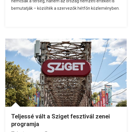
nemcsak a térség, hanem az ország nemzeti értékeit is
bemutatják – közölték a szervezők hétfőn közleményben.
Teljessé vált a Sziget fesztivál zenei
programja