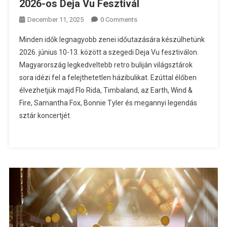
2026-os Deja Vu Fesztivál
December 11, 2025
0 Comments
Minden idők legnagyobb zenei időutazására készülhetünk
2026. június 10-13. között a szegedi Deja Vu fesztiválon.
Magyarország legkedveltebb retro buliján világsztárok
sora idézi fel a felejthetetlen házibulikat. Ezúttal élőben
élvezhetjük majd Flo Rida, Timbaland, az Earth, Wind &
Fire, Samantha Fox, Bonnie Tyler és megannyi legendás
sztár koncertjét.