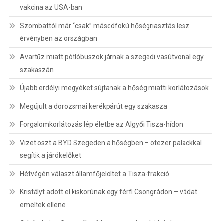
vakcina az USA-ban
Szombattól már “csak” másodfokú hőségriasztás lesz
érvényben az országban
Avartűz miatt pótlóbuszok járnak a szegedi vasútvonal egy
szakaszán
Újabb erdélyi megyéket sújtanak a hőség miatti korlátozások
Megújult a dorozsmai kerékpárút egy szakasza
Forgalomkorlátozás lép életbe az Algyői Tisza-hídon
Vizet oszt a BYD Szegeden a hőségben – ötezer palackkal
segítik a járókelőket
Hétvégén választ államfőjelöltet a Tisza-frakció
Kristályt adott el kiskorúnak egy férfi Csongrádon – vádat
emeltek ellene