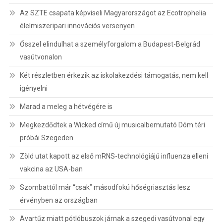
Az SZTE csapata képviseli Magyarországot az Ecotrophelia
élelmiszeripari innovációs versenyen
Ősszel elindulhat a személyforgalom a Budapest-Belgrád
vasútvonalon
Két részletben érkezik az iskolakezdési támogatás, nem kell
igényelni
Marad a meleg a hétvégére is
Megkezdődtek a Wicked című új musicalbemutató Dóm téri
próbái Szegeden
Zöld utat kapott az első mRNS-technológiájú influenza elleni
vakcina az USA-ban
Szombattól már “csak” másodfokú hőségriasztás lesz
érvényben az országban
Avartűz miatt pótlóbuszok járnak a szegedi vasútvonal egy