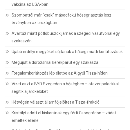
vakcina az USA-ban
Szombattól már “csak” másodfokú hőségriasztás lesz
érvényben az országban
Avartűz miatt pótlóbuszok járnak a szegedi vasútvonal egy
szakaszán
Újabb erdélyi megyéket sújtanak a hőség miatti korlátozások
Megújult a dorozsmai kerékpárút egy szakasza
Forgalomkorlátozás lép életbe az Algyői Tisza-hídon
Vizet oszt a BYD Szegeden a hőségben – ötezer palackkal
segítik a járókelőket
Hétvégén választ államfőjelöltet a Tisza-frakció
Kristályt adott el kiskorúnak egy férfi Csongrádon – vádat
emeltek ellene