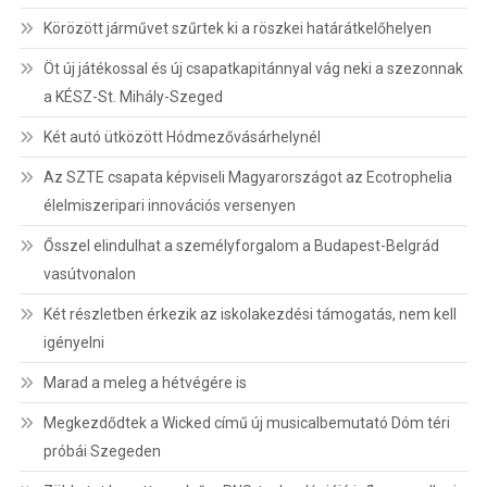
Körözött járművet szűrtek ki a röszkei határátkelőhelyen
Öt új játékossal és új csapatkapitánnyal vág neki a szezonnak
a KÉSZ-St. Mihály-Szeged
Két autó ütközött Hódmezővásárhelynél
Az SZTE csapata képviseli Magyarországot az Ecotrophelia
élelmiszeripari innovációs versenyen
Ősszel elindulhat a személyforgalom a Budapest-Belgrád
vasútvonalon
Két részletben érkezik az iskolakezdési támogatás, nem kell
igényelni
Marad a meleg a hétvégére is
Megkezdődtek a Wicked című új musicalbemutató Dóm téri
próbái Szegeden