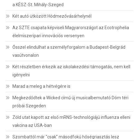
a KÉSZ-St. Mihály-Szeged
Két autó ütközött Hódmezővásárhelynél
Az SZTE csapata képviseli Magyarországot az Ecotrophelia
élelmiszeripari innovációs versenyen
Ősszel elindulhat a személyforgalom a Budapest-Belgrád
vasútvonalon
Két részletben érkezik az iskolakezdési támogatás, nem kell
igényelni
Marad a meleg a hétvégére is
Megkezdődtek a Wicked című új musicalbemutató Dóm téri
próbái Szegeden
Zöld utat kapott az első mRNS-technológiájú influenza elleni
vakcina az USA-ban
Szombattól már “csak” másodfokú hőségriasztás lesz