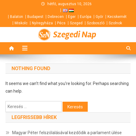
Skip
hétfő, augusztus 10, 2026
to
Balaton
Budapest
Debrecen
Eger
Európa
Győr
Kecskemét
content
Miskolc
Nyíregyháza
Pécs
Szeged
Szoboszló
Szolnok
Szegedi Nap
NOTHING FOUND
It seems we can’t find what you’re looking for. Perhaps searching
can help.
Keresés:
LEGFRISSEBB HÍREK
Magyar Péter felszólalásával kezdődik a parlament ülése