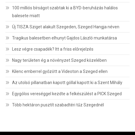
100 milliós bírságot szabtak ki a BYD-beruházás halálos
balesete miatt
Új TISZA Sziget alakult Szegeden, Szeged Hangja néven
Tragikus balesetben elhunyt Gajdos László munkatársa
Lesz végre csapadék? Itt a friss előrejelzés
Nagy területen ég a növényzet Szeged közelében
Kilenc emberrel győzött a Videoton a Szeged ellen
Az utolsó pillanatban kapott góllal kapott ki a Szent Mihály
Egygólos vereséggel kezdte a felkészülést a PICK Szeged
Több hektáron pusztít szabadtéri tűz Szegednél