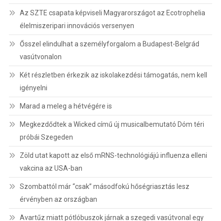
Az SZTE csapata képviseli Magyarországot az Ecotrophelia
élelmiszeripari innovációs versenyen
Ősszel elindulhat a személyforgalom a Budapest-Belgrád
vasútvonalon
Két részletben érkezik az iskolakezdési támogatás, nem kell
igényelni
Marad a meleg a hétvégére is
Megkezdődtek a Wicked című új musicalbemutató Dóm téri
próbái Szegeden
Zöld utat kapott az első mRNS-technológiájú influenza elleni
vakcina az USA-ban
Szombattól már “csak” másodfokú hőségriasztás lesz
érvényben az országban
Avartűz miatt pótlóbuszok járnak a szegedi vasútvonal egy