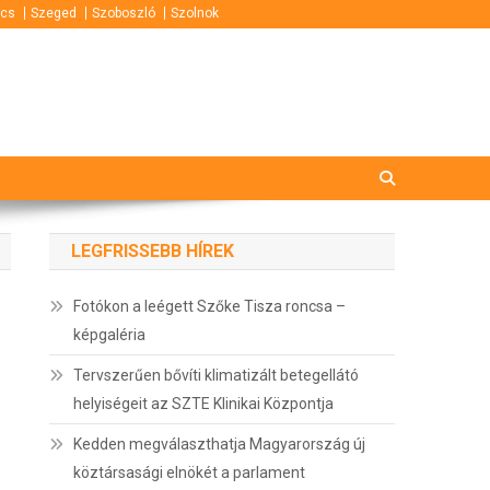
cs
Szeged
Szoboszló
Szolnok
LEGFRISSEBB HÍREK
Fotókon a leégett Szőke Tisza roncsa –
képgaléria
Tervszerűen bővíti klimatizált betegellátó
helyiségeit az SZTE Klinikai Központja
Kedden megválaszthatja Magyarország új
köztársasági elnökét a parlament