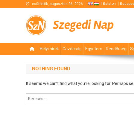
Skip
Balaton
Budapes
csütörtök, augusztus 06, 2026
to
content
Szegedi Nap
Helyi hírek
Gazdaság
Egyetem
Rendőrség
S
NOTHING FOUND
It seems we can’t find what you’re looking for. Perhaps se
Keresés: