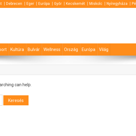
t
Debrecen
Eger
Európa
Győr
Kecskemét
Miskolc
Nyíregyháza
Pé
port
Kultúra
Bulvár
Wellness
Ország
Európa
Világ
arching can help.