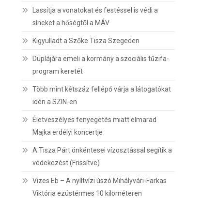
Lassítja a vonatokat és festéssel is védi a
síneket a hőségtől a MÁV
Kigyulladt a Szőke Tisza Szegeden
Duplájára emeli a kormány a szociális tűzifa-
program keretét
Több mint kétszáz fellépő várja a látogatókat
idén a SZIN-en
Életveszélyes fenyegetés miatt elmarad
Majka erdélyi koncertje
A Tisza Párt önkéntesei vízosztással segítik a
védekezést (Frissítve)
Vizes Eb – A nyíltvízi úszó Mihályvári-Farkas
Viktória ezüstérmes 10 kilométeren