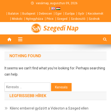
Skip
vasárnap, augusztus 09, 2026
to
Balaton
Budapest
Debrecen
Eger
Európa
Győr
Kecskemét
content
Miskolc
Nyíregyháza
Pécs
Szeged
Szoboszló
Szolnok
Szegedi Nap
NOTHING FOUND
It seems we can’t find what you’re looking for. Perhaps searching
can help.
Keresés:
LEGFRISSEBB HÍREK
Kilenc emberrel győzött a Videoton a Szeged ellen