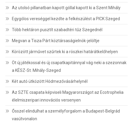
Az utolsó pillanatban kapott góllal kapott ki a Szent Mihály
Egygólos vereséggel kezdte a felkészülést a PICK Szeged
Több hektáron pusztít szabadtéri tűz Szegednél
Megvan a Tisza Párt köztársaságielnök-jelöltje
Körözött járművet szűrtek ki a röszkei határátkelőhelyen
Öt új játékossal és új csapatkapitánnyal vág neki a szezonnak
a KÉSZ-St. Mihály-Szeged
Két autó ütközött Hódmezővásárhelynél
Az SZTE csapata képviseli Magyarországot az Ecotrophelia
élelmiszeripari innovációs versenyen
Ősszel elindulhat a személyforgalom a Budapest-Belgrád
vasútvonalon