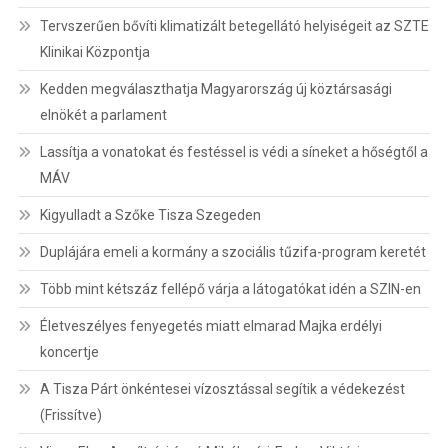
Tervszerűen bővíti klimatizált betegellátó helyiségeit az SZTE
Klinikai Központja
Kedden megválaszthatja Magyarország új köztársasági
elnökét a parlament
Lassítja a vonatokat és festéssel is védi a síneket a hőségtől a
MÁV
Kigyulladt a Szőke Tisza Szegeden
Duplájára emeli a kormány a szociális tűzifa-program keretét
Több mint kétszáz fellépő várja a látogatókat idén a SZIN-en
Életveszélyes fenyegetés miatt elmarad Majka erdélyi
koncertje
A Tisza Párt önkéntesei vízosztással segítik a védekezést
(Frissítve)