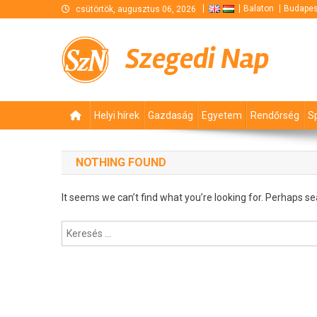
Skip
Balaton
Budapes
csütörtök, augusztus 06, 2026
to
content
Szegedi Nap
Helyi hírek
Gazdaság
Egyetem
Rendőrség
S
NOTHING FOUND
It seems we can’t find what you’re looking for. Perhaps se
Keresés: