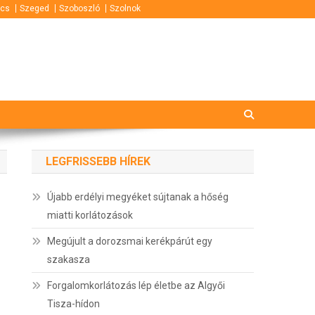
cs
Szeged
Szoboszló
Szolnok
LEGFRISSEBB HÍREK
Újabb erdélyi megyéket sújtanak a hőség
miatti korlátozások
Megújult a dorozsmai kerékpárút egy
szakasza
Forgalomkorlátozás lép életbe az Algyői
Tisza-hídon