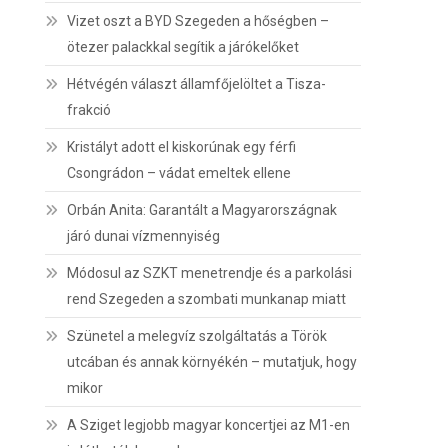
Vizet oszt a BYD Szegeden a hőségben –
ötezer palackkal segítik a járókelőket
Hétvégén választ államfőjelöltet a Tisza-
frakció
Kristályt adott el kiskorúnak egy férfi
Csongrádon – vádat emeltek ellene
Orbán Anita: Garantált a Magyarországnak
járó dunai vízmennyiség
Módosul az SZKT menetrendje és a parkolási
rend Szegeden a szombati munkanap miatt
Szünetel a melegvíz szolgáltatás a Török
utcában és annak környékén – mutatjuk, hogy
mikor
A Sziget legjobb magyar koncertjei az M1-en