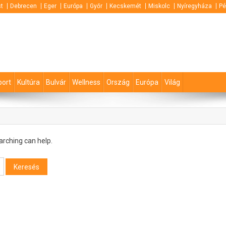
t
Debrecen
Eger
Európa
Győr
Kecskemét
Miskolc
Nyíregyháza
Pé
port
Kultúra
Bulvár
Wellness
Ország
Európa
Világ
arching can help.