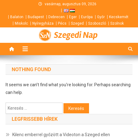
Skip
vasárnap, augusztus 09, 2026
to
Balaton
Budapest
Debrecen
Eger
Európa
Győr
Kecskemét
content
Miskolc
Nyíregyháza
Pécs
Szeged
Szoboszló
Szolnok
Szegedi Nap
NOTHING FOUND
It seems we can’t find what you’re looking for. Perhaps searching
can help.
Keresés:
LEGFRISSEBB HÍREK
Kilenc emberrel győzött a Videoton a Szeged ellen