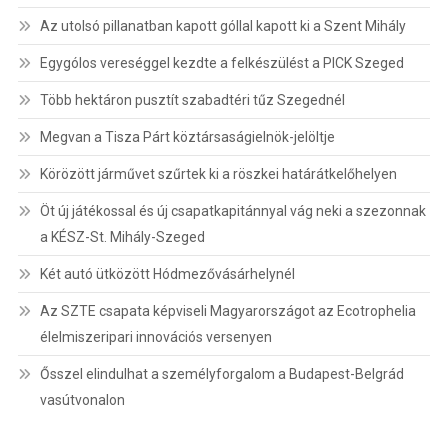
Az utolsó pillanatban kapott góllal kapott ki a Szent Mihály
Egygólos vereséggel kezdte a felkészülést a PICK Szeged
Több hektáron pusztít szabadtéri tűz Szegednél
Megvan a Tisza Párt köztársaságielnök-jelöltje
Körözött járművet szűrtek ki a röszkei határátkelőhelyen
Öt új játékossal és új csapatkapitánnyal vág neki a szezonnak
a KÉSZ-St. Mihály-Szeged
Két autó ütközött Hódmezővásárhelynél
Az SZTE csapata képviseli Magyarországot az Ecotrophelia
élelmiszeripari innovációs versenyen
Ősszel elindulhat a személyforgalom a Budapest-Belgrád
vasútvonalon