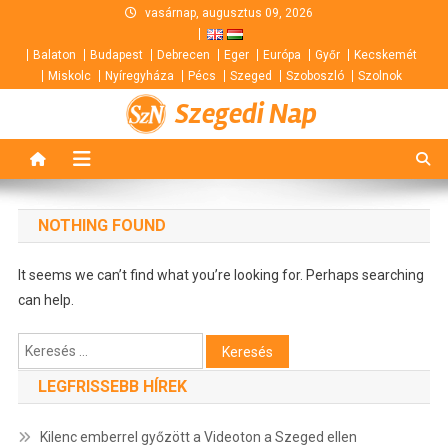
Skip
vasárnap, augusztus 09, 2026
to
Balaton
Budapest
Debrecen
Eger
Európa
Győr
Kecskemét
content
Miskolc
Nyíregyháza
Pécs
Szeged
Szoboszló
Szolnok
Szegedi Nap
NOTHING FOUND
It seems we can’t find what you’re looking for. Perhaps searching
can help.
Keresés:
LEGFRISSEBB HÍREK
Kilenc emberrel győzött a Videoton a Szeged ellen