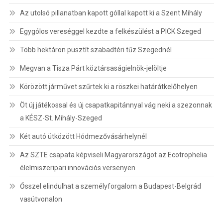
Az utolsó pillanatban kapott góllal kapott ki a Szent Mihály
Egygólos vereséggel kezdte a felkészülést a PICK Szeged
Több hektáron pusztít szabadtéri tűz Szegednél
Megvan a Tisza Párt köztársaságielnök-jelöltje
Körözött járművet szűrtek ki a röszkei határátkelőhelyen
Öt új játékossal és új csapatkapitánnyal vág neki a szezonnak
a KÉSZ-St. Mihály-Szeged
Két autó ütközött Hódmezővásárhelynél
Az SZTE csapata képviseli Magyarországot az Ecotrophelia
élelmiszeripari innovációs versenyen
Ősszel elindulhat a személyforgalom a Budapest-Belgrád
vasútvonalon