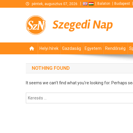
Skip
Balaton
Budapest
péntek, augusztus 07, 2026
to
content
Szegedi Nap
Helyi hírek
Gazdaság
Egyetem
Rendőrség
S
NOTHING FOUND
It seems we can’t find what you’re looking for. Perhaps se
Keresés: