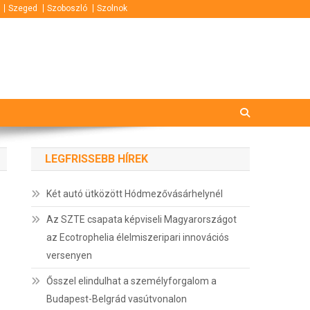
Szeged
Szoboszló
Szolnok
LEGFRISSEBB HÍREK
Két autó ütközött Hódmezővásárhelynél
Az SZTE csapata képviseli Magyarországot
az Ecotrophelia élelmiszeripari innovációs
versenyen
Ősszel elindulhat a személyforgalom a
Budapest-Belgrád vasútvonalon