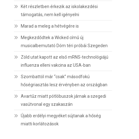
Két részletben érkezik az iskolakezdési
támogatás, nem kell igényelni
Marad a meleg a hétvégére is
Megkezdődtek a Wicked című új
musicalbemutató Dóm téri próbái Szegeden
Zöld utat kapott az első mRNS-technológiájú
influenza elleni vakcina az USA-ban
Szombattól már “csak” másodfokú
hőségriasztás lesz érvényben az országban
Avartűz miatt pótlóbuszok járnak a szegedi
vasútvonal egy szakaszán
Újabb erdélyi megyéket sújtanak a hőség
miatti korlátozások