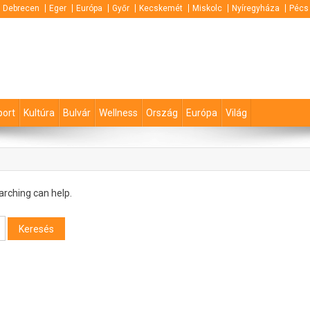
Debrecen
Eger
Európa
Győr
Kecskemét
Miskolc
Nyíregyháza
Pécs
port
Kultúra
Bulvár
Wellness
Ország
Európa
Világ
arching can help.