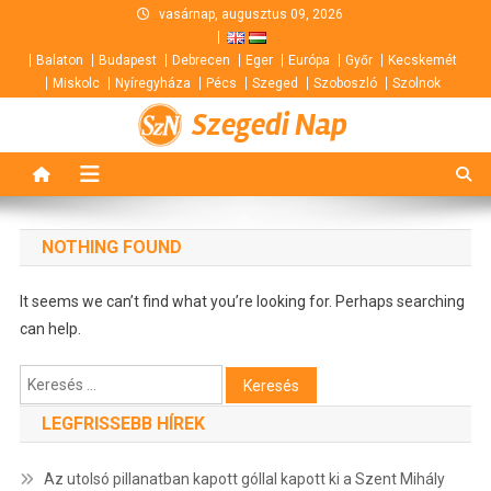
Skip
vasárnap, augusztus 09, 2026
to
Balaton
Budapest
Debrecen
Eger
Európa
Győr
Kecskemét
content
Miskolc
Nyíregyháza
Pécs
Szeged
Szoboszló
Szolnok
Szegedi Nap
NOTHING FOUND
It seems we can’t find what you’re looking for. Perhaps searching
can help.
Keresés:
LEGFRISSEBB HÍREK
Az utolsó pillanatban kapott góllal kapott ki a Szent Mihály