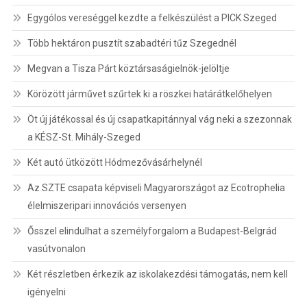
Egygólos vereséggel kezdte a felkészülést a PICK Szeged
Több hektáron pusztít szabadtéri tűz Szegednél
Megvan a Tisza Párt köztársaságielnök-jelöltje
Körözött járművet szűrtek ki a röszkei határátkelőhelyen
Öt új játékossal és új csapatkapitánnyal vág neki a szezonnak
a KÉSZ-St. Mihály-Szeged
Két autó ütközött Hódmezővásárhelynél
Az SZTE csapata képviseli Magyarországot az Ecotrophelia
élelmiszeripari innovációs versenyen
Ősszel elindulhat a személyforgalom a Budapest-Belgrád
vasútvonalon
Két részletben érkezik az iskolakezdési támogatás, nem kell
igényelni