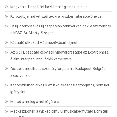
Megvan a Tisza Párt köztársaságielnök-jelöltje
Körözött járművet szűrtek ki a röszkei határátkelőhelyen
Öt új játékossal és új csapatkapitánnyal vág neki a szezonnak
a KÉSZ-St. Mihály-Szeged
Két autó ütközött Hódmezővásárhelynél
Az SZTE csapata képviseli Magyarországot az Ecotrophelia
élelmiszeripari innovációs versenyen
Ősszel elindulhat a személyforgalom a Budapest-Belgrád
vasútvonalon
Két részletben érkezik az iskolakezdési támogatás, nem kell
igényelni
Marad a meleg a hétvégére is
Megkezdődtek a Wicked című új musicalbemutató Dóm téri