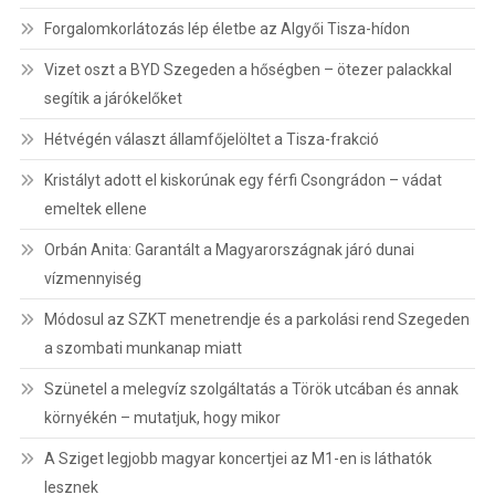
Forgalomkorlátozás lép életbe az Algyői Tisza-hídon
Vizet oszt a BYD Szegeden a hőségben – ötezer palackkal
segítik a járókelőket
Hétvégén választ államfőjelöltet a Tisza-frakció
Kristályt adott el kiskorúnak egy férfi Csongrádon – vádat
emeltek ellene
Orbán Anita: Garantált a Magyarországnak járó dunai
vízmennyiség
Módosul az SZKT menetrendje és a parkolási rend Szegeden
a szombati munkanap miatt
Szünetel a melegvíz szolgáltatás a Török utcában és annak
környékén – mutatjuk, hogy mikor
A Sziget legjobb magyar koncertjei az M1-en is láthatók
lesznek