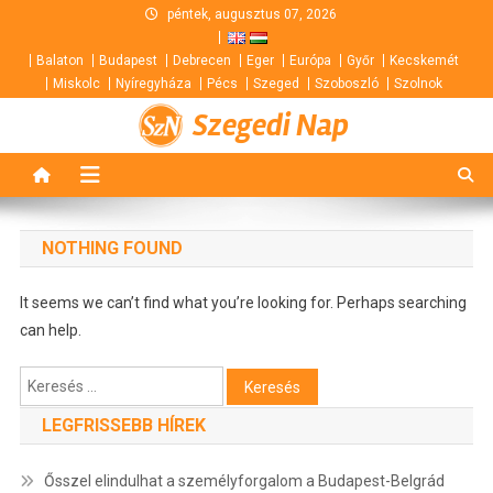
Skip
péntek, augusztus 07, 2026
to
Balaton
Budapest
Debrecen
Eger
Európa
Győr
Kecskemét
content
Miskolc
Nyíregyháza
Pécs
Szeged
Szoboszló
Szolnok
Szegedi Nap
NOTHING FOUND
It seems we can’t find what you’re looking for. Perhaps searching
can help.
Keresés:
LEGFRISSEBB HÍREK
Ősszel elindulhat a személyforgalom a Budapest-Belgrád