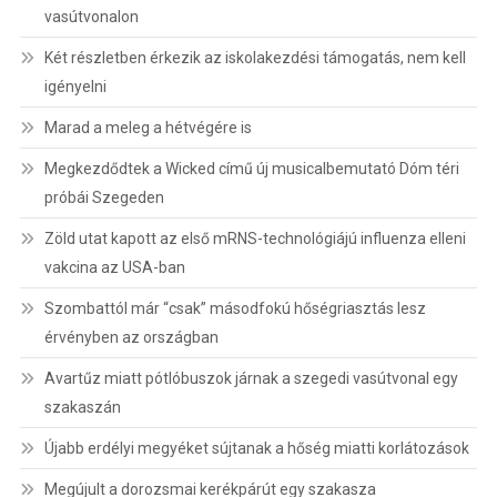
vasútvonalon
Két részletben érkezik az iskolakezdési támogatás, nem kell
igényelni
Marad a meleg a hétvégére is
Megkezdődtek a Wicked című új musicalbemutató Dóm téri
próbái Szegeden
Zöld utat kapott az első mRNS-technológiájú influenza elleni
vakcina az USA-ban
Szombattól már “csak” másodfokú hőségriasztás lesz
érvényben az országban
Avartűz miatt pótlóbuszok járnak a szegedi vasútvonal egy
szakaszán
Újabb erdélyi megyéket sújtanak a hőség miatti korlátozások
Megújult a dorozsmai kerékpárút egy szakasza