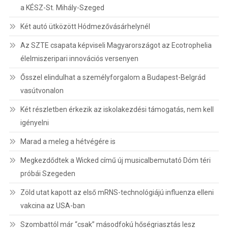
a KÉSZ-St. Mihály-Szeged
Két autó ütközött Hódmezővásárhelynél
Az SZTE csapata képviseli Magyarországot az Ecotrophelia
élelmiszeripari innovációs versenyen
Ősszel elindulhat a személyforgalom a Budapest-Belgrád
vasútvonalon
Két részletben érkezik az iskolakezdési támogatás, nem kell
igényelni
Marad a meleg a hétvégére is
Megkezdődtek a Wicked című új musicalbemutató Dóm téri
próbái Szegeden
Zöld utat kapott az első mRNS-technológiájú influenza elleni
vakcina az USA-ban
Szombattól már “csak” másodfokú hőségriasztás lesz