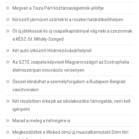
Megvan a Tisza Párt köztársaságielnök-jelöltje
Körözött járművet szűrtek ki a röszkei határátkelőhelyen
Öt új játékossal és új csapatkapitánnyal vág neki a szezonnak
a KÉSZ-St. Mihály-Szeged
Két autó ütközött Hódmezővásárhelynél
Az SZTE csapata képviseli Magyarországot az Ecotrophelia
élelmiszeripari innovációs versenyen
Ősszel elindulhat a személyforgalom a Budapest-Belgrád
vasútvonalon
Két részletben érkezik az iskolakezdési támogatás, nem kell
igényelni
Marad a meleg a hétvégére is
Megkezdődtek a Wicked című új musicalbemutató Dóm téri