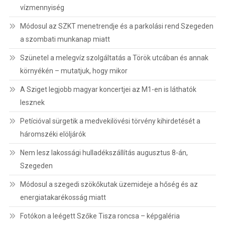
vízmennyiség
Módosul az SZKT menetrendje és a parkolási rend Szegeden
a szombati munkanap miatt
Szünetel a melegvíz szolgáltatás a Török utcában és annak
környékén – mutatjuk, hogy mikor
A Sziget legjobb magyar koncertjei az M1-en is láthatók
lesznek
Petícióval sürgetik a medvekilövési törvény kihirdetését a
háromszéki elöljárók
Nem lesz lakossági hulladékszállítás augusztus 8-án,
Szegeden
Módosul a szegedi szökőkutak üzemideje a hőség és az
energiatakarékosság miatt
Fotókon a leégett Szőke Tisza roncsa – képgaléria