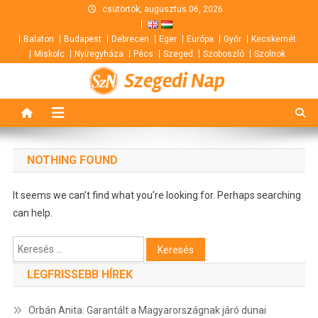
Skip
csütörtök, augusztus 06, 2026
to
Balaton
Budapest
Debrecen
Eger
Európa
Győr
Kecskemét
content
Miskolc
Nyíregyháza
Pécs
Szeged
Szoboszló
Szolnok
Szegedi Nap
NOTHING FOUND
It seems we can’t find what you’re looking for. Perhaps searching
can help.
Keresés:
LEGFRISSEBB HÍREK
Orbán Anita: Garantált a Magyarországnak járó dunai