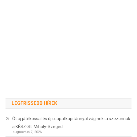
LEGFRISSEBB HÍREK
Öt új játékossal és új csapatkapitánnyal vág neki a szezonnak
a KÉSZ-St. Mihály-Szeged
augusztus 7, 2026