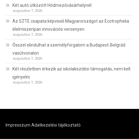
Két autó ütközött Hódmezővásárhelynél
augusztus 7, 2026
Az SZTE csapata képviseli Magyarországot az Ecotrophelia
élelmiszeripari innovációs versenyen
augusztus 7, 2026
Ősszel elindulhat a személyforgalom a Budapest-Belgrád
vasútvonalon
augusztus 7, 2026
Két részletben érkezik az iskolakezdési támogatás, nem kell
igényelni
augusztus 7, 2026
Impresszum
Adatkezelési tájékoztató