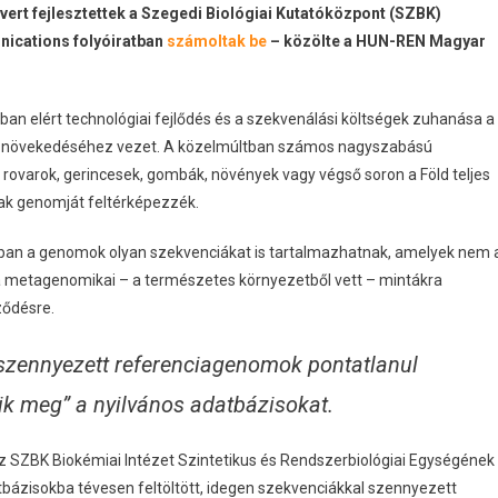
ert fejlesztettek a Szegedi Biológiai Kutatóközpont (SZBK)
ications folyóiratban
számoltak be
– közölte a HUN-REN Magyar
n elért technológiai fejlődés és a szekvenálási költségek zuhanása a
 növekedéséhez vezet. A közelmúltban számos nagyszabású
 rovarok, gerincesek, gombák, növények vagy végső soron a Föld teljes
nak genomját feltérképezzék.
nban a genomok olyan szekvenciákat is tartalmazhatnak, amelyek nem 
a metagenomikai – a természetes környezetből vett – mintákra
ződésre.
a szennyezett referenciagenomok pontatlanul
k meg” a nyilvános adatbázisokat.
z SZBK Biokémiai Intézet Szintetikus és Rendszerbiológiai Egységének
atbázisokba tévesen feltöltött, idegen szekvenciákkal szennyezett