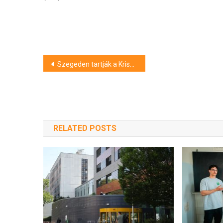
Bejegyzés
Szegeden tartják a Krisztus oratórium ősbemutatóját
navigáció
RELATED POSTS