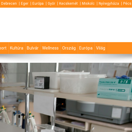
Debrecen
Eger
Európa
Győr
Kecskemét
Miskolc
Nyíregyháza
Pécs
port
Kultúra
Bulvár
Wellness
Ország
Európa
Világ