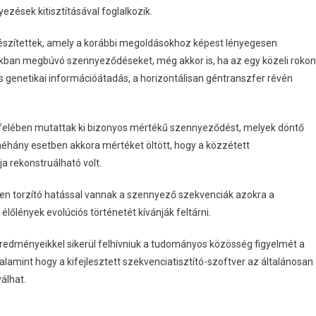
ések kitisztításával foglalkozik.
készítettek, amely a korábbi megoldásokhoz képest lényegesen
tokban megbúvó szennyeződéseket, még akkor is, ha az egy közeli rokon
s genetikai információátadás, a horizontálisan géntranszfer révén
 felében mutattak ki bizonyos mértékű szennyeződést, melyek döntő
hány esetben akkora mértéket öltött, hogy a közzétett
 rekonstruálható volt.
ilyen torzító hatással vannak a szennyező szekvenciák azokra a
élőlények evolúciós történetét kívánják feltárni.
edményeikkel sikerül felhívniuk a tudományos közösség figyelmét a
amint hogy a kifejlesztett szekvenciatisztító-szoftver az általánosan
álhat.