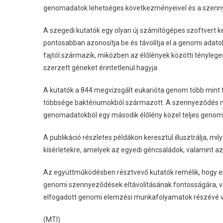
genomadatok lehetséges következményeivel és a szennyez
A szegedi kutatók egy olyan új számítógépes szoftvert 
pontosabban azonosítja be és távolítja el a genomi ada
fajtól származik, miközben az élőlények közötti ténylege
szerzett géneket érintetlenül hagyja.
A kutatók a 844 megvizsgált eukarióta genom több mint
többsége baktériumokból származott. A szennyeződés né
genomadatokból egy második élőlény közel teljes genomja
A publikáció részletes példákon keresztül illusztrálja, m
kísérletekre, amelyek az egyedi géncsaládok, valamint az 
Az együttműködésben résztvevő kutatók remélik, hogy er
genomi szennyeződések eltávolításának fontosságára, val
elfogadott genomi elemzési munkafolyamatok részévé v
(MTI)