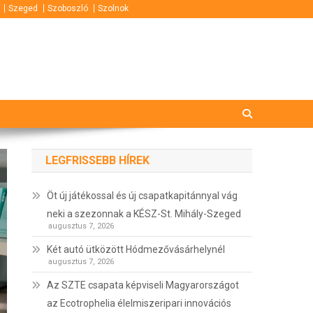
Szeged
Szoboszló
Szolnok
LEGFRISSEBB HÍREK
Öt új játékossal és új csapatkapitánnyal vág
neki a szezonnak a KÉSZ-St. Mihály-Szeged
augusztus 7, 2026
Két autó ütközött Hódmezővásárhelynél
augusztus 7, 2026
Az SZTE csapata képviseli Magyarországot
az Ecotrophelia élelmiszeripari innovációs