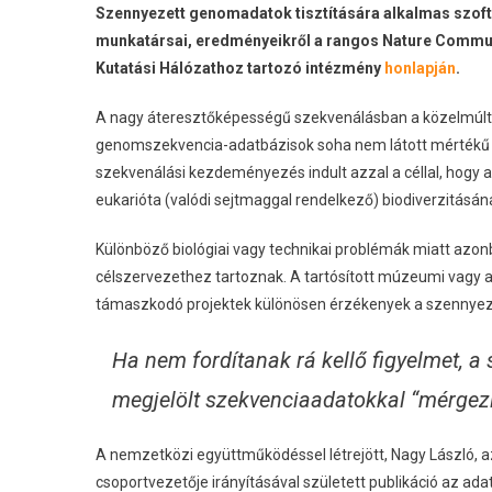
Szennyezett genomadatok tisztítására alkalmas szoftv
munkatársai, eredményeikről a rangos Nature Commun
Kutatási Hálózathoz tartozó intézmény
honlapján
.
A nagy áteresztőképességű szekvenálásban a közelmúltba
genomszekvencia-adatbázisok soha nem látott mértékű
szekvenálási kezdeményezés indult azzal a céllal, hogy a
eukarióta (valódi sejtmaggal rendelkező) biodiverzitásá
Különböző biológiai vagy technikai problémák miatt azo
célszervezethez tartoznak. A tartósított múzeumi vagy 
támaszkodó projektek különösen érzékenyek a szennye
Ha nem fordítanak rá kellő figyelmet, 
megjelölt szekvenciaadatokkal “mérgezi
A nemzetközi együttműködéssel létrejött, Nagy László, a
csoportvezetője irányításával született publikáció az ad