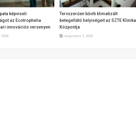
ata képviseli
Tervszerűen bővíti klimatizált
got az Ecotrophelia
betegellátó helyiségeit az SZTE Klinika
pari innovációs versenyen
Központja
, 2026
augusztus 5, 2026