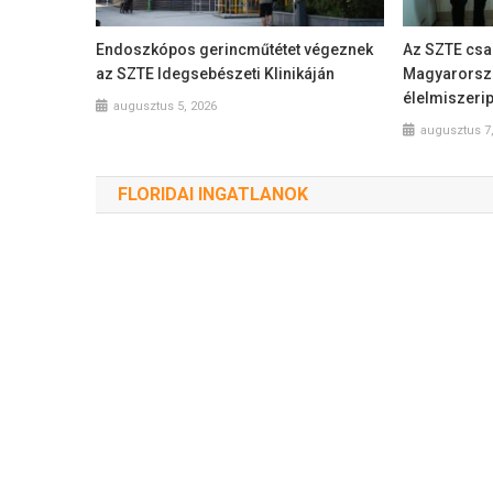
Endoszkópos gerincműtétet végeznek
Az SZTE csap
az SZTE Idegsebészeti Klinikáján
Magyarorszá
élelmiszeri
augusztus 5, 2026
augusztus 7
FLORIDAI INGATLANOK