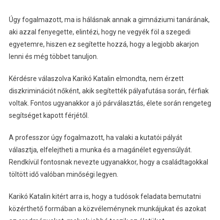
Úgy fogalmazott, ma is hálásnak annak a gimnáziumi tanárának,
aki azzal fenyegette, elintézi, hogy ne vegyék föl a szegedi
egyetemre, hiszen ez segítette hozzá, hogy a legjobb akarjon
lenni és még többet tanuljon.
Kérdésre válaszolva Karikó Katalin elmondta, nem érzett
diszkriminációt nőként, akik segítették pályafutása során, férfiak
voltak. Fontos ugyanakkor a jó párválasztás, élete során rengeteg
segítséget kapott férjétől.
A professzor úgy fogalmazott, ha valaki a kutatói pályát
választja, elfelejtheti a munka és a magánélet egyensúlyát.
Rendkívül fontosnak nevezte ugyanakkor, hogy a családtagokkal
töltött idő valóban minőségi legyen.
Karikó Katalin kitért arra is, hogy a tudósok feladata bemutatni
közérthető formában a közvéleménynek munkájukat és azokat