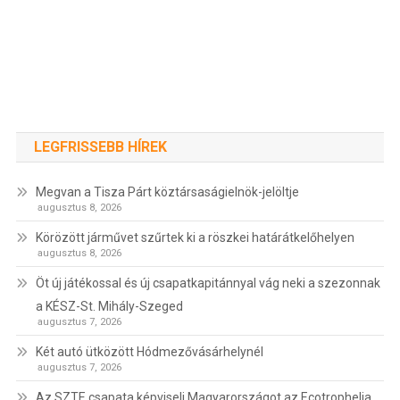
LEGFRISSEBB HÍREK
Megvan a Tisza Párt köztársaságielnök-jelöltje
augusztus 8, 2026
Körözött járművet szűrtek ki a röszkei határátkelőhelyen
augusztus 8, 2026
Öt új játékossal és új csapatkapitánnyal vág neki a szezonnak
a KÉSZ-St. Mihály-Szeged
augusztus 7, 2026
Két autó ütközött Hódmezővásárhelynél
augusztus 7, 2026
Az SZTE csapata képviseli Magyarországot az Ecotrophelia