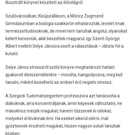
illusztrált könyvet készített az élővilágról.
Szülővárosában, Kisújszálláson, a Móricz Zsigmond
Gimnáziumban a biológia szakkörön elhatározták, levelet írnak
természettudósoknak, de mivel nem tanultak angolul, olyanokat
kellett keresniük, akik beszéltek magyarul, így Szent-Györgyi
Albert mellett Selye Jánosra esett a választásuk – idézte fel a
kutató.
Selye János stresszről szóló könyve meghatározó hatást
gyakorolt életszemléletére – mondta, hangsúlyozva, meg kell
tanulni, miként kezelhető az embert érő negatív stressz.
A Szegedi Tudományegyetem professzora azt tanácsolta a
diákoknak, arra koncentráljanak, amin képesek változtatni, ne
másokhoz mérjék magukat, hanem tűzzenek ki célokat,
melyeket el kívánnak érni. Ha ezeket sikerül elérni, már
győztesnek érezheti magukat, hiszen nagyon sokat tanultak
közben.