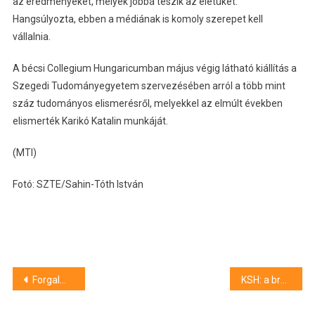
az eredményeket, melyek jobbá teszik az életüket.
Hangsúlyozta, ebben a médiának is komoly szerepet kell
vállalnia.
A bécsi Collegium Hungaricumban május végig látható kiállítás a
Szegedi Tudományegyetem szervezésében arról a több mint
száz tudományos elismerésről, melyekkel az elmúlt években
elismerték Karikó Katalin munkáját.
(MTI)
Fotó: SZTE/Sahin-Tóth István
Bejegyzés
Forgalmi korlátozások várhatók ma délután Szegeden
KSH: a bruttó átlagkereset 714 400 forint volt 2025. márciusban
navigáció