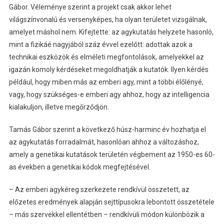
Gábor. Véleménye szerint a projekt csak akkor lehet
világszínvonalú és versenyképes, ha olyan területet vizsgálnak,
amelyet máshol nem. Kifejtette: az agykutatás helyzete hasonló,
mint a fizikáé nagyjából száz évvel ezelőtt: adottak azok a
technikai eszközök és elméleti megfontolások, amelyekkel az
igazán komoly kérdéseket megoldhatják a kutatók. Ilyen kérdés
például, hogy miben más az emberi agy, mint a többi élőlényé,
vagy, hogy szükséges-e emberi agy ahhoz, hogy az intelligencia
kialakuljon, illetve megőrződjön.
Tamás Gábor szerint a következő húsz-harminc év hozhatja el
az agykutatás forradalmát, hasonlóan ahhoz a változáshoz,
amely a genetikai kutatások területén végbement az 1950-es 60-
as években a genetikai kódok megfejtésével.
– Az emberi agykéreg szerkezete rendkívül összetett, az
előzetes eredmények alapján sejttípusokra lebontott összetétele
– más szervekkel ellentétben – rendkívüli módon különbözik a