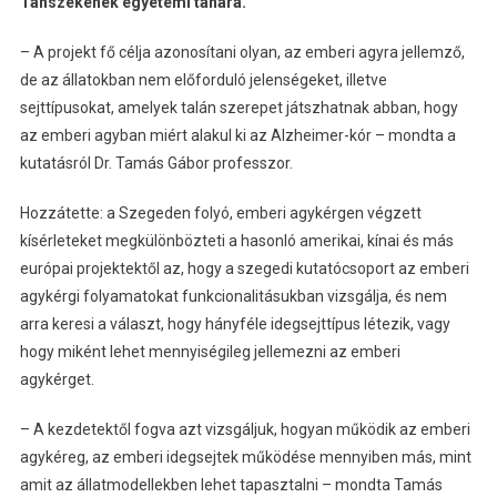
Tanszékének egyetemi tanára.
– A projekt fő célja azonosítani olyan, az emberi agyra jellemző,
de az állatokban nem előforduló jelenségeket, illetve
sejttípusokat, amelyek talán szerepet játszhatnak abban, hogy
az emberi agyban miért alakul ki az Alzheimer-kór – mondta a
kutatásról Dr. Tamás Gábor professzor.
Hozzátette: a Szegeden folyó, emberi agykérgen végzett
kísérleteket megkülönbözteti a hasonló amerikai, kínai és más
európai projektektől az, hogy a szegedi kutatócsoport az emberi
agykérgi folyamatokat funkcionalitásukban vizsgálja, és nem
arra keresi a választ, hogy hányféle idegsejttípus létezik, vagy
hogy miként lehet mennyiségileg jellemezni az emberi
agykérget.
– A kezdetektől fogva azt vizsgáljuk, hogyan működik az emberi
agykéreg, az emberi idegsejtek működése mennyiben más, mint
amit az állatmodellekben lehet tapasztalni – mondta Tamás