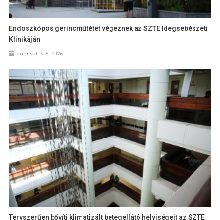
Endoszkópos gerincműtétet végeznek az SZTE Idegsebészeti
Klinikáján
augusztus 5, 2026
Tervszerűen bővíti klimatizált betegellátó helyiségeit az SZTE