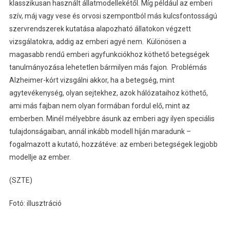
klasszikusan használt állatmodellekétől. Míg például az emberi
szív, máj vagy vese és orvosi szempontból más kulcsfontosságú
szervrendszerek kutatása alapozható állatokon végzett
vizsgálatokra, addig az emberi agyé nem. Különösen a
magasabb rendű emberi agyfunkciókhoz köthető betegségek
tanulmányozása lehetetlen bármilyen más fajon. Problémás
Alzheimer-kórt vizsgálni akkor, ha a betegség, mint
agytevékenység, olyan sejtekhez, azok hálózataihoz köthető,
ami más fajban nem olyan formában fordul elő, mint az
emberben. Minél mélyebbre ásunk az emberi agy ilyen speciális
tulajdonságaiban, annál inkább modell híján maradunk –
fogalmazott a kutató, hozzátéve: az emberi betegségek legjobb
modellje az ember.
(SZTE)
Fotó: illusztráció