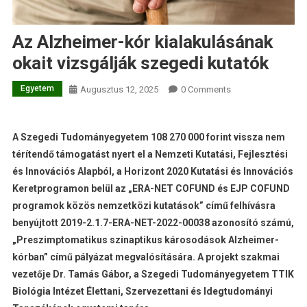
Az Alzheimer-kór kialakulásának
okait vizsgálják szegedi kutatók
Egyetem
Augusztus 12, 2025
0 Comments
A Szegedi Tudományegyetem 108 270 000 forint vissza nem
térítendő támogatást nyert el a Nemzeti Kutatási, Fejlesztési
és Innovációs Alapból, a Horizont 2020 Kutatási és Innovációs
Keretprogramon belül az „ERA-NET COFUND és EJP COFUND
programok közös nemzetközi kutatások” című felhívásra
benyújtott 2019-2.1.7-ERA-NET-2022-00038 azonosító számú,
„Preszimptomatikus szinaptikus károsodások Alzheimer-
kórban” című pályázat megvalósítására. A projekt szakmai
vezetője Dr. Tamás Gábor, a Szegedi Tudományegyetem TTIK
Biológia Intézet Élettani, Szervezettani és Idegtudományi