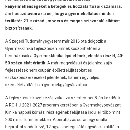
kényelmetlenségeket a betegek és hozzátartozóik számára,
ám hosszútávon az a cél, hogy a gyermekellátás minden
területén 21. századi, modern és magas színvonalú ellátást
biztosítsanak.
A Szegedi Tudományegyetem már 2016 óta dolgozik a
Gyermekklinika fejlesztésén. Ennek köszönhetően a
beruházások a
Gyermekklinika épületének jelentős részét, 40-
50 százalékát érintik.
A már megvalósult és jelenleg zajló
fejlesztések nem csupán épületfelújításokat és
eszközbeszerzéseket jelentenek, hanem egy teljes
szemléletváltást is a gyermekgyógyászatban.
A fejlesztések következő szakasza szeptember 8-án kezdődik.
A RO-HU 2021-2027 program keretében a Gyermekgyógyászati
Klinika nappali kórházi részlegének felújítása indul el, több mint
200 millió forint értékben. A beruházás során egy önálló
bejárattal rendelkező, 12 ágyas betegellátó egység kialakítása