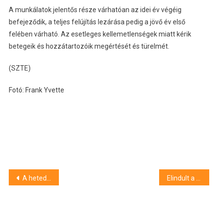
A munkálatok jelentős része várhatóan az idei év végéig
befejeződik, a teljes felújítás lezárása pedig a jövő év első
felében várható. Az esetleges kellemetlenségek miatt kérik
betegeik és hozzátartozóik megértését és türelmét.
(SZTE)
Fotó: Frank Yvette
Bejegyzés
A hetedik legmelegebb és a nyolcadik legszárazabb nyár volt az idei 1901 óta
Elindult a Szegedi Nemzeti Színház új évada
navigáció