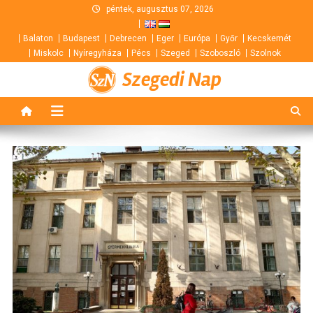
Skip
péntek, augusztus 07, 2026
to
Balaton
Budapest
Debrecen
Eger
Európa
Győr
Kecskemét
content
Miskolc
Nyíregyháza
Pécs
Szeged
Szoboszló
Szolnok
Szegedi Nap