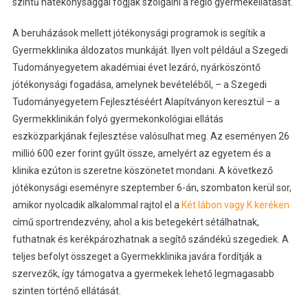
szintű hatékonysággal fogják szolgálni a régió gyermekellátását.
A beruházások mellett jótékonysági programok is segítik a
Gyermekklinika áldozatos munkáját. Ilyen volt például a Szegedi
Tudományegyetem akadémiai évet lezáró, nyárköszöntő
jótékonysági fogadása, amelynek bevételéből, – a Szegedi
Tudományegyetem Fejlesztéséért Alapítványon keresztül – a
Gyermekklinikán folyó gyermekonkológiai ellátás
eszközparkjának fejlesztése valósulhat meg. Az eseményen 26
millió 600 ezer forint gyűlt össze, amelyért az egyetem és a
klinika ezúton is szeretne köszönetet mondani. A következő
jótékonysági eseményre szeptember 6-án, szombaton kerül sor,
amikor nyolcadik alkalommal rajtol el a
Két lábon vagy K keréken
című sportrendezvény, ahol a kis betegekért sétálhatnak,
futhatnak és kerékpározhatnak a segítő szándékú szegediek. A
teljes befolyt összeget a Gyermekklinika javára fordítják a
szervezők, így támogatva a gyermekek lehető legmagasabb
szinten történő ellátását.