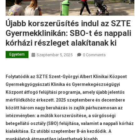
Újabb korszerűsítés indul az SZTE
Gyermekklinikán: SBO-t és nappali
kórházi részleget alakítanak ki
Egyetem
Szeptember 5, 2025
0 Comments
Folytatódik az SZTE Szent-Györgyi Albert Klinikai Központ
Gyermekgyógyászati Klinika és Gyermekegészségügyi
Központ átfogó felújítási programja, amely újabb jelentős
mérföldkőhöz érkezett. 2025 szeptembere és decembere
között három nagy beruházás is zajlik párhuzamosan az
intézményben: a műtők korszerűsítése, a sürgősségi
betegellátó osztály (SBO) felújítása, valamint a nappali kórház
kialakítása. Ez utóbbi szeptember 8-án kezdődik. A
munkálatok átmenetileg jelenthetnek kisebb