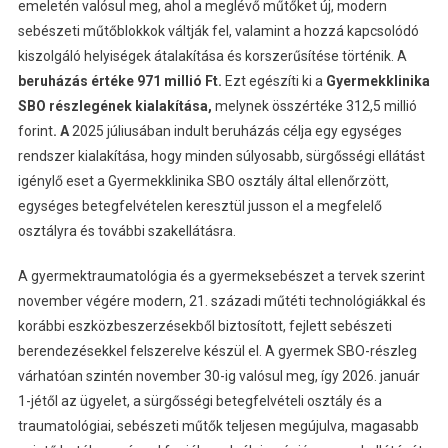
emeletén valósul meg, ahol a meglévő műtőket új, modern
sebészeti műtőblokkok váltják fel, valamint a hozzá kapcsolódó
kiszolgáló helyiségek átalakítása és korszerűsítése történik. A
beruházás értéke 971 millió Ft.
Ezt egészíti ki a
Gyermekklinika
SBO részlegének kialakítása,
melynek összértéke 312,5 millió
forint
.
A
2025 júliusában indult beruházás célja egy egységes
rendszer kialakítása, hogy minden súlyosabb, sürgősségi ellátást
igénylő eset a Gyermekklinika SBO osztály által ellenőrzött,
egységes betegfelvételen keresztül jusson el a megfelelő
osztályra és további szakellátásra.
A gyermektraumatológia és a gyermeksebészet a tervek szerint
november végére modern, 21. századi műtéti technológiákkal és
korábbi eszközbeszerzésekből biztosított, fejlett sebészeti
berendezésekkel felszerelve készül el. A gyermek SBO-részleg
várhatóan szintén november 30-ig valósul meg, így 2026. január
1-jétől az ügyelet, a sürgősségi betegfelvételi osztály és a
traumatológiai, sebészeti műtők teljesen megújulva, magasabb