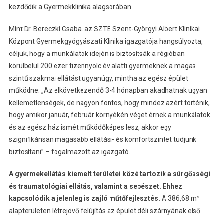
kezdődik a Gyermekklinika alagsorában.
Mint Dr. Bereczki Csaba, az SZTE Szent-Györgyi Albert Klinikai
Központ Gyermekgyógyászati Klinika igazgatója hangsúlyozta,
céljuk, hogy a munkálatok idején is biztosítsák a régióban
körülbelül 200 ezer tizennyolc év alatti gyermeknek a magas
szintű szakmai ellátást ugyanúgy, mintha az egész épület
működne. „Az elkövetkezendő 3-4 hónapban akadhatnak ugyan
kellemetlenségek, de nagyon fontos, hogy mindez azért történik,
hogy amikor január, február környékén véget érnek a munkálatok
és az egész ház ismét működőképes lesz, akkor egy
szignifikánsan magasabb ellátási- és komfortszintet tudjunk
biztosítani” – fogalmazott az igazgató.
A gyermekellátás kiemelt területei közé tartozik a sürgősségi
és traumatológiai ellátás, valamint a sebészet. Ehhez
kapcsolódik a jelenleg is zajló műtőfejlesztés.
A 386,68 m²
alapterületen létrejövő felújítás az épület déli szárnyának első