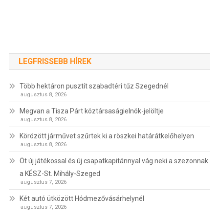
LEGFRISSEBB HÍREK
Több hektáron pusztít szabadtéri tűz Szegednél
augusztus 8, 2026
Megvan a Tisza Párt köztársaságielnök-jelöltje
augusztus 8, 2026
Körözött járművet szűrtek ki a röszkei határátkelőhelyen
augusztus 8, 2026
Öt új játékossal és új csapatkapitánnyal vág neki a szezonnak
a KÉSZ-St. Mihály-Szeged
augusztus 7, 2026
Két autó ütközött Hódmezővásárhelynél
augusztus 7, 2026