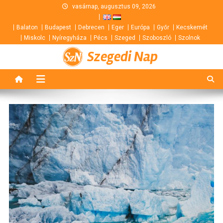
Skip
vasárnap, augusztus 09, 2026
to
Balaton
Budapest
Debrecen
Eger
Európa
Győr
Kecskemét
content
Miskolc
Nyíregyháza
Pécs
Szeged
Szoboszló
Szolnok
Szegedi Nap