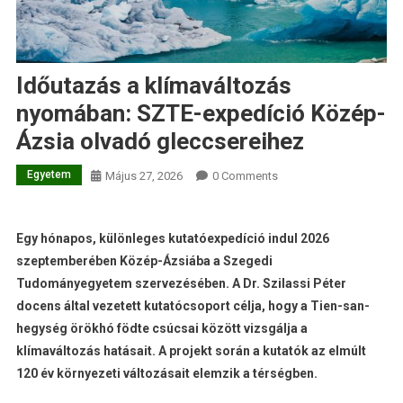
Időutazás a klímaváltozás
nyomában: SZTE-expedíció Közép-
Ázsia olvadó gleccsereihez
Egyetem
Május 27, 2026
0 Comments
Egy hónapos, különleges kutatóexpedíció indul 2026
szeptemberében Közép-Ázsiába a Szegedi
Tudományegyetem szervezésében. A Dr. Szilassi Péter
docens által vezetett kutatócsoport célja, hogy a Tien-san-
hegység örökhó födte csúcsai között vizsgálja a
klímaváltozás hatásait. A projekt során a kutatók az elmúlt
120 év környezeti változásait elemzik a térségben.