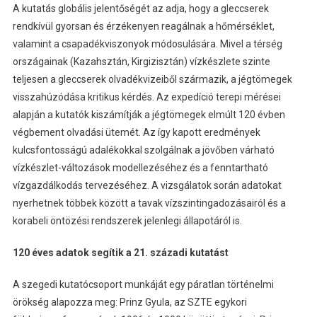
A kutatás globális jelentőségét az adja, hogy a gleccserek
rendkívül gyorsan és érzékenyen reagálnak a hőmérséklet,
valamint a csapadékviszonyok módosulására. Mivel a térség
országainak (Kazahsztán, Kirgizisztán) vízkészlete szinte
teljesen a gleccserek olvadékvizeiből származik, a jégtömegek
visszahúzódása kritikus kérdés. Az expedíció terepi mérései
alapján a kutatók kiszámítják a jégtömegek elmúlt 120 évben
végbement olvadási ütemét. Az így kapott eredmények
kulcsfontosságú adalékokkal szolgálnak a jövőben várható
vízkészlet-változások modellezéséhez és a fenntartható
vízgazdálkodás tervezéséhez. A vizsgálatok során adatokat
nyerhetnek többek között a tavak vízszintingadozásairól és a
korabeli öntözési rendszerek jelenlegi állapotáról is.
120 éves adatok segítik a 21. századi kutatást
A szegedi kutatócsoport munkáját egy páratlan történelmi
örökség alapozza meg: Prinz Gyula, az SZTE egykori