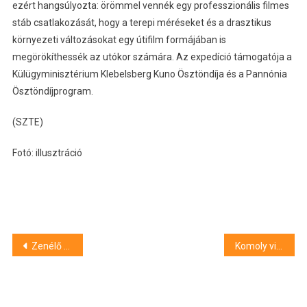
ezért hangsúlyozta: örömmel vennék egy professzionális filmes
stáb csatlakozását, hogy a terepi méréseket és a drasztikus
környezeti változásokat egy útifilm formájában is
megörökíthessék az utókor számára. Az expedíció támogatója a
Külügyminisztérium Klebelsberg Kuno Ösztöndíja és a Pannónia
Ösztöndíjprogram.
(SZTE)
Fotó: illusztráció
Bejegyzés
Zenélő villamos robog át Szegeden: különleges koncertekkel várja az utasokat az SZKT
Komoly visszásságokra bukkant a diplomata-útlevelek kapcsán a kormány
navigáció