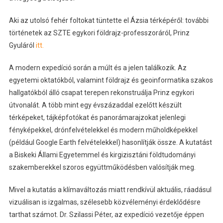
Aki az utolsó fehér foltokat tüntette el Ázsia térképéről: további
történetek az SZTE egykori földrajz-professzoráról, Prinz
Gyuláról
itt.
A modern expedíció során a múlt és a jelen találkozik. Az
egyetemi oktatókból, valamint földrajz és geoinformatika szakos
hallgatókból álló csapat terepen rekonstruálja Prinz egykori
útvonalát. A több mint egy évszázaddal ezelőtt készült
térképeket, tájképfotókat és panorámarajzokat jelenlegi
fényképekkel, drónfelvételekkel és modern műholdképekkel
(például Google Earth felvételekkel) hasonlítják össze. A kutatást
a Biskeki Állami Egyetemmel és kirgizisztáni földtudományi
szakemberekkel szoros együttműködésben valósítják meg.
Mivel a kutatás a klímaváltozás miatt rendkívül aktuális, ráadásul
vizuálisan is izgalmas, szélesebb közvéleményi érdeklődésre
tarthat számot. Dr. Szilassi Péter, az expedíció vezetője éppen