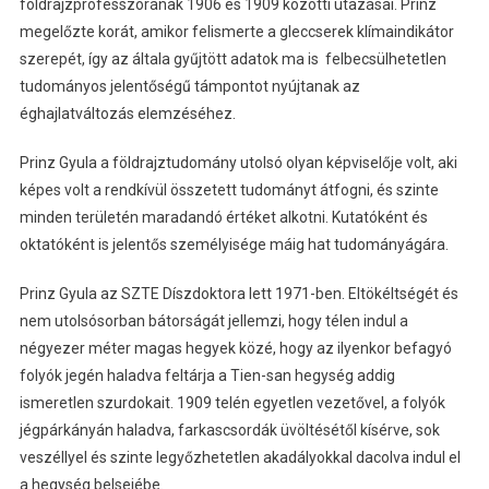
földrajzprofesszorának 1906 és 1909 közötti utazásai. Prinz
megelőzte korát, amikor felismerte a gleccserek klímaindikátor
szerepét, így az általa gyűjtött adatok ma is felbecsülhetetlen
tudományos jelentőségű támpontot nyújtanak az
éghajlatváltozás elemzéséhez.
Prinz Gyula a földrajztudomány utolsó olyan képviselője volt, aki
képes volt a rendkívül összetett tudományt átfogni, és szinte
minden területén maradandó értéket alkotni. Kutatóként és
oktatóként is jelentős személyisége máig hat tudományágára.
Prinz Gyula az SZTE Díszdoktora lett 1971-ben. Eltökéltségét és
nem utolsósorban bátorságát jellemzi, hogy télen indul a
négyezer méter magas hegyek közé, hogy az ilyenkor befagyó
folyók jegén haladva feltárja a Tien-san hegység addig
ismeretlen szurdokait. 1909 telén egyetlen vezetővel, a folyók
jégpárkányán haladva, farkascsordák üvöltésétől kísérve, sok
veszéllyel és szinte legyőzhetetlen akadályokkal dacolva indul el
a hegység belsejébe.