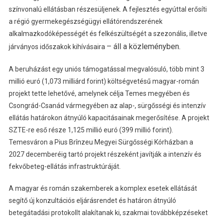
színvonalú ellátásban részesüljenek. A fejlesztés egyúttal erősíti
a régió gyermekegészségügyi ellátórendszerének
alkalmazkodóképességét és felkészültségét a szezonális, illetve
– áll a közleményben.
járványos időszakok kihívásaira
A beruházást egy uniós támogatással megvalósuló, több mint 3
millió euró (1,073 milliárd forint) költségvetésű magyar-román
projekt tette lehetővé, amelynek célja Temes megyében és
Csongrád-Csanád vármegyében az alap-, sürgősségi és intenzív
ellátás határokon átnyúló kapacitásainak megerősítése. A projekt
SZTE-re eső része 1,125 millió euró (399 millió forint).
Temesváron a Pius Brînzeu Megyei Sürgősségi Kórházban a
2027 decemberéig tartó projekt részeként javítják a intenzív és
fekvőbeteg-ellátás infrastruktúráját.
A magyar és román szakemberek a komplex esetek ellátását
segítő új konzultációs eljárásrendet és határon átnyúló
betegátadási protokollt alakítanak ki, szakmai továbbképzéseket