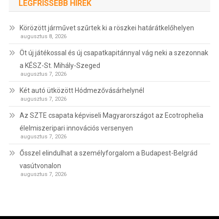
LEGFRISSEBB HÍREK
Körözött járművet szűrtek ki a röszkei határátkelőhelyen
augusztus 8, 2026
Öt új játékossal és új csapatkapitánnyal vág neki a szezonnak
a KÉSZ-St. Mihály-Szeged
augusztus 7, 2026
Két autó ütközött Hódmezővásárhelynél
augusztus 7, 2026
Az SZTE csapata képviseli Magyarországot az Ecotrophelia
élelmiszeripari innovációs versenyen
augusztus 7, 2026
Ősszel elindulhat a személyforgalom a Budapest-Belgrád
vasútvonalon
augusztus 7, 2026