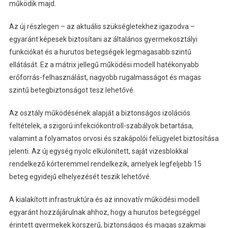
működik majd.
Az új részlegen – az aktuális szükségletekhez igazodva –
egyaránt képesek biztosítani az általános gyermekosztályi
funkciókat és a hurutos betegségek legmagasabb szintű
ellátását. Ez a mátrix jellegű működési modell hatékonyabb
erőforrás-felhasználást, nagyobb rugalmasságot és magas
szintű betegbiztonságot tesz lehetővé.
Az osztály működésének alapját a biztonságos izolációs
feltételek, a szigorú infekciókontroll-szabályok betartása,
valamint a folyamatos orvosi és szakápolói felügyelet biztosítása
jelenti. Az új egység nyolc elkülönített, saját vizesblokkal
rendelkező kórteremmel rendelkezik, amelyek legfeljebb 15
beteg egyidejű elhelyezését teszik lehetővé.
A kialakított infrastruktúra és az innovatív működési modell
egyaránt hozzájárulnak ahhoz, hogy a hurutos betegséggel
érintett gyermekek korszerű, biztonságos és magas szakmai