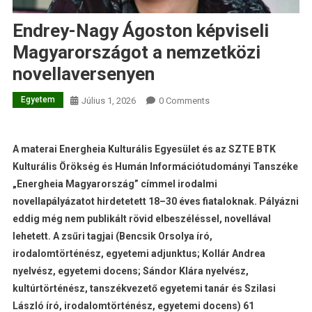
Endrey-Nagy Ágoston képviseli
Magyarországot a nemzetközi
novellaversenyen
Egyetem
Július 1, 2026
0 Comments
A materai Energheia Kulturális Egyesü
let
é
s a
z SZTE BTK
Kultur
ális Ör
ö
ks
é
g
és Hum
á
n Inform
áci
ó
tudományi Tansz
é
ke
„Energheia Magyarország” címmel irodalmi
novellapá
ly
ázatot hirdetetett 18–30
é
ves fiataloknak. Pá
ly
ázni
eddig m
é
g nem publikált r
ö
vid elbesz
é
l
é
ssel, novell
ával
lehetett. A zsűri tagjai (Bencsik Orsolya író,
irodalomtörténész, egyetemi adjunktus; Kollár Andrea
nyelvész, egyetemi docens; Sá
ndor Kl
ára nyelv
é
sz,
kultúrt
ö
rt
é
n
é
sz, tansz
é
kvezető egyetemi tanár és Szilasi
László ír
ó
, irodalomt
ö
rt
é
n
é
sz, egyetemi docens) 61