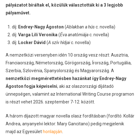
pályázatot bíráltak el, közülük választották ki a 3 legjobb
pályaművet.
díj:
Endrey-Nagy Ágoston
(
Ablakban a hús
c. novella)
díj:
Varga Lili Veronika
(
Éva anatómiája
c. novella)
díj:
Locker Dávid
(
A szív hídjai
c. novella)
A nemzetközi versenyben idén 10 ország vesz részt: Ausztria,
Franciaország, Németország, Görögország, Írország, Portugália,
Szerbia, Szlovénia, Spanyolország és Magyarország. A
nemzetközi megmérettetésben hazánkat így Endrey-Nagy
Ágoston fogja képviselni
, aki az olaszországi díjátadó
ünnepségen, valamint az International Writing Course programon
is részt vehet 2026. szeptember 7-12. között.
A három díjazott magyar novella olasz fordításban (fordító: Kollár
Andrea, anyanyelvi lektor: Mary Gancitano) pedig megjelenik
majd az Egyesület
honlapján
.