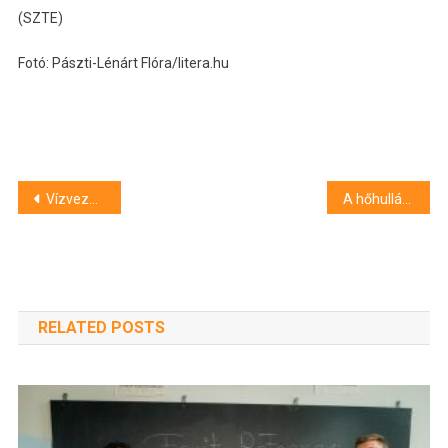
(SZTE)
Fotó: Pászti-Lénárt Flóra/litera.hu
Bejegyzés
Vízvezeték-rekonstrukciós munkálatok kezdődnek Szegeden, a Gyöngytyúk utcában
A hőhullám utolsó napja felhőszakadásokkal, viharos széllel ér véget
navigáció
RELATED POSTS