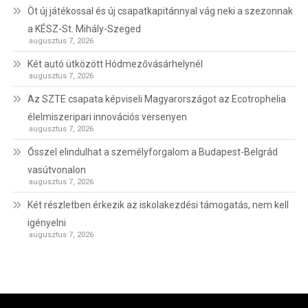
Öt új játékossal és új csapatkapitánnyal vág neki a szezonnak
a KÉSZ-St. Mihály-Szeged
augusztus 7, 2026
Két autó ütközött Hódmezővásárhelynél
augusztus 7, 2026
Az SZTE csapata képviseli Magyarországot az Ecotrophelia
élelmiszeripari innovációs versenyen
augusztus 7, 2026
Ősszel elindulhat a személyforgalom a Budapest-Belgrád
vasútvonalon
augusztus 7, 2026
Két részletben érkezik az iskolakezdési támogatás, nem kell
igényelni
augusztus 7, 2026