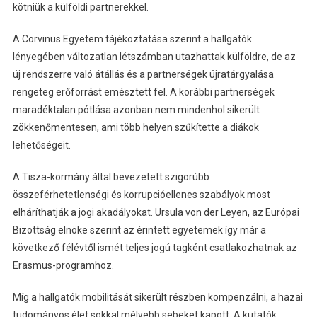
kötniük a külföldi partnerekkel.
A Corvinus Egyetem tájékoztatása szerint a hallgatók
lényegében változatlan létszámban utazhattak külföldre, de az
új rendszerre való átállás és a partnerségek újratárgyalása
rengeteg erőforrást emésztett fel. A korábbi partnerségek
maradéktalan pótlása azonban nem mindenhol sikerült
zökkenőmentesen, ami több helyen szűkítette a diákok
lehetőségeit.
A Tisza-kormány által bevezetett szigorúbb
összeférhetetlenségi és korrupcióellenes szabályok most
elháríthatják a jogi akadályokat. Ursula von der Leyen, az Európai
Bizottság elnöke szerint az érintett egyetemek így már a
következő félévtől ismét teljes jogú tagként csatlakozhatnak az
Erasmus-programhoz.
Míg a hallgatók mobilitását sikerült részben kompenzálni, a hazai
tudományos élet sokkal mélyebb sebeket kapott. A kutatók