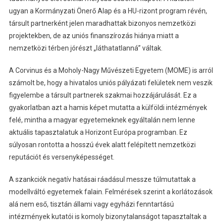
ugyan a Kormányzati Önerő Alap és a HU-rizont program révén,
társult partnerként jelen maradhattak bizonyos nemzetközi
projektekben, de az uniós finanszírozás hiánya miatt a
nemzetközi térben jórészt „láthatatlanná” váltak.
A Corvinus és a Moholy-Nagy Művészeti Egyetem (MOME) is arról
számolt be, hogy a hivatalos uniós pályázati felületek nem veszik
figyelembe a társult partnerek szakmai hozzájárulását. Ez a
gyakorlatban azt a hamis képet mutatta a külföldi intézmények
felé, mintha a magyar egyetemeknek egyáltalán nem lenne
aktuális tapasztalatuk a Horizont Európa programban. Ez
súlyosan rontotta a hosszú évek alatt felépített nemzetközi
reputációt és versenyképességet.
A szankciók negatív hatásai ráadásul messze túlmutattak a
modellváltó egyetemek falain. Felmérések szerint a korlátozások
alá nem eső, tisztán állami vagy egyházi fenntartású
intézmények kutatói is komoly bizonytalanságot tapasztaltak a