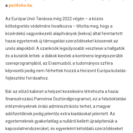
a
portfolio.hu.
Az Európai Unió Tanácsa még 2022 végén – a közös
költségvetés védelmére hivatkozva – tiltotta meg, hogy a
közérdekű vagyonkezelő alapítványok (kekva) által fenntartott
hazai egyetemek új támogatási szerződéseket kössenek az
uniós alapokból. A szankciók legsúlyosabb vesztesei a hallgatók
és a kutatók lettek: a diákok kiestek a kontinens legnépszerűbb
csereprogramjából, az Erasmusból, a tudományos szféra
képviselői pedig nem férhettek hozzá a Horizont Európa kutatás-
fejlesztési forrásaihoz.
Bár az előző kabinet a helyzet kezelésére létrehozta a hazai
finanszírozású Pannónia Ösztöndíjprogramot, ez a felsőoktatási
intézményeknek óriási adminisztrációs terhet, a magyar
adófizetőknek pedig jelentős extra kiadásokat jelentett. Az
egyetemeknek gyakorlatilag a nulláról kellett újraépíteniük a
kapcsolatrendszerüket, és egyenként kétoldalú szerződéseket