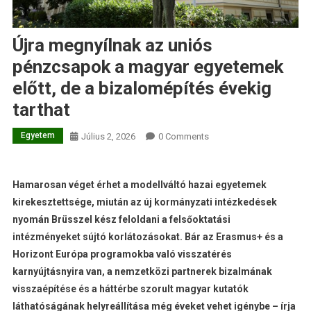
Újra megnyílnak az uniós
pénzcsapok a magyar egyetemek
előtt, de a bizalomépítés évekig
tarthat
Egyetem
Július 2, 2026
0 Comments
Hamarosan véget érhet a modellváltó hazai egyetemek
kirekesztettsége, miután az új kormányzati intézkedések
nyomán Brüsszel kész feloldani a felsőoktatási
intézményeket sújtó korlátozásokat. Bár az Erasmus+ és a
Horizont Európa programokba való visszatérés
karnyújtásnyira van, a nemzetközi partnerek bizalmának
visszaépítése és a háttérbe szorult magyar kutatók
láthatóságának helyreállítása még éveket vehet igénybe – írja