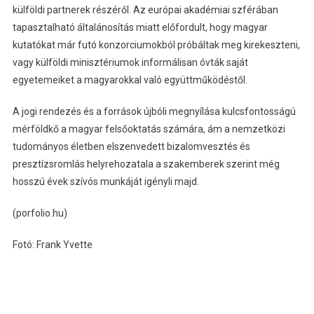
külföldi partnerek részéről. Az európai akadémiai szférában
tapasztalható általánosítás miatt előfordult, hogy magyar
kutatókat már futó konzorciumokból próbáltak meg kirekeszteni,
vagy külföldi minisztériumok informálisan óvták saját
egyetemeiket a magyarokkal való együttműködéstől.
A jogi rendezés és a források újbóli megnyílása kulcsfontosságú
mérföldkő a magyar felsőoktatás számára, ám a nemzetközi
tudományos életben elszenvedett bizalomvesztés és
presztízsromlás helyrehozatala a szakemberek szerint még
hosszú évek szívós munkáját igényli majd.
(porfolio.hu)
Fotó: Frank Yvette