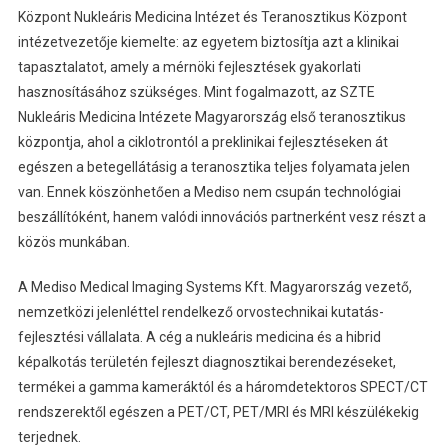
Központ Nukleáris Medicina Intézet és Teranosztikus Központ
intézetvezetője kiemelte: az egyetem biztosítja azt a klinikai
tapasztalatot, amely a mérnöki fejlesztések gyakorlati
hasznosításához szükséges. Mint fogalmazott, az SZTE
Nukleáris Medicina Intézete Magyarország első teranosztikus
központja, ahol a ciklotrontól a preklinikai fejlesztéseken át
egészen a betegellátásig a teranosztika teljes folyamata jelen
van. Ennek köszönhetően a Mediso nem csupán technológiai
beszállítóként, hanem valódi innovációs partnerként vesz részt a
közös munkában.
A Mediso Medical Imaging Systems Kft. Magyarország vezető,
nemzetközi jelenléttel rendelkező orvostechnikai kutatás-
fejlesztési vállalata. A cég a nukleáris medicina és a hibrid
képalkotás területén fejleszt diagnosztikai berendezéseket,
termékei a gamma kameráktól és a háromdetektoros SPECT/CT
rendszerektől egészen a PET/CT, PET/MRI és MRI készülékekig
terjednek.