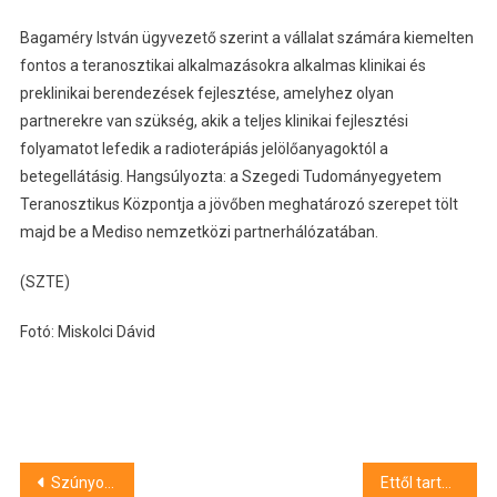
Bagaméry István ügyvezető szerint a vállalat számára kiemelten
fontos a teranosztikai alkalmazásokra alkalmas klinikai és
preklinikai berendezések fejlesztése, amelyhez olyan
partnerekre van szükség, akik a teljes klinikai fejlesztési
folyamatot lefedik a radioterápiás jelölőanyagoktól a
betegellátásig. Hangsúlyozta: a Szegedi Tudományegyetem
Teranosztikus Központja a jövőben meghatározó szerepet tölt
majd be a Mediso nemzetközi partnerhálózatában.
(SZTE)
Fotó: Miskolci Dávid
Bejegyzés
Szúnyoggyérítés lesz Csongrád-Csanád vármegye több településén ezen a héten
Ettől tartanak a szegediek a tervezett kikötőfejlesztés miatt