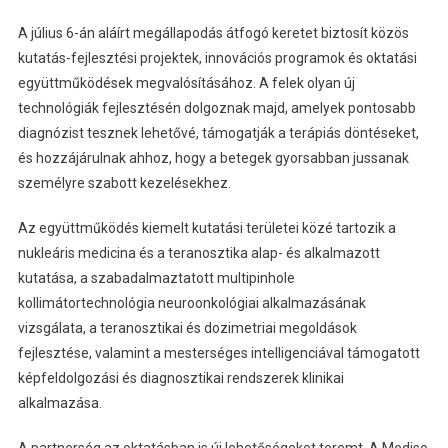
A július 6-án aláírt megállapodás átfogó keretet biztosít közös
kutatás-fejlesztési projektek, innovációs programok és oktatási
együttműködések megvalósításához. A felek olyan új
technológiák fejlesztésén dolgoznak majd, amelyek pontosabb
diagnózist tesznek lehetővé, támogatják a terápiás döntéseket,
és hozzájárulnak ahhoz, hogy a betegek gyorsabban jussanak
személyre szabott kezelésekhez.
Az együttműködés kiemelt kutatási területei közé tartozik a
nukleáris medicina és a teranosztika alap- és alkalmazott
kutatása, a szabadalmaztatott multipinhole
kollimátortechnológia neuroonkológiai alkalmazásának
vizsgálata, a teranosztikai és dozimetriai megoldások
fejlesztése, valamint a mesterséges intelligenciával támogatott
képfeldolgozási és diagnosztikai rendszerek klinikai
alkalmazása.