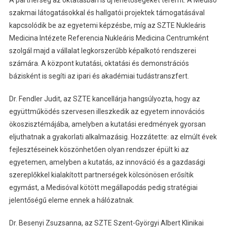
A partnerség az oktatásban is új lehetőségeket teremt. A Mediso
szakmai látogatásokkal és hallgatói projektek támogatásával
kapcsolódik be az egyetemi képzésbe, míg az SZTE Nukleáris
Medicina Intézete Referencia Nukleáris Medicina Centrumként
szolgál majd a vállalat legkorszerűbb képalkotó rendszerei
számára. A központ kutatási, oktatási és demonstrációs
bázisként is segíti az ipari és akadémiai tudástranszfert.
Dr. Fendler Judit, az SZTE kancellárja hangsúlyozta, hogy az
együttműködés szervesen illeszkedik az egyetem innovációs
ökoszisztémájába, amelyben a kutatási eredmények gyorsan
eljuthatnak a gyakorlati alkalmazásig. Hozzátette: az elmúlt évek
fejlesztéseinek köszönhetően olyan rendszer épült ki az
egyetemen, amelyben a kutatás, az innováció és a gazdasági
szereplőkkel kialakított partnerségek kölcsönösen erősítik
egymást, a Medisóval kötött megállapodás pedig stratégiai
jelentőségű eleme ennek a hálózatnak.
Dr. Besenyi Zsuzsanna, az SZTE Szent-Györgyi Albert Klinikai