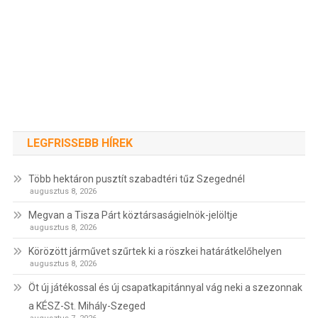
LEGFRISSEBB HÍREK
Több hektáron pusztít szabadtéri tűz Szegednél
augusztus 8, 2026
Megvan a Tisza Párt köztársaságielnök-jelöltje
augusztus 8, 2026
Körözött járművet szűrtek ki a röszkei határátkelőhelyen
augusztus 8, 2026
Öt új játékossal és új csapatkapitánnyal vág neki a szezonnak
a KÉSZ-St. Mihály-Szeged