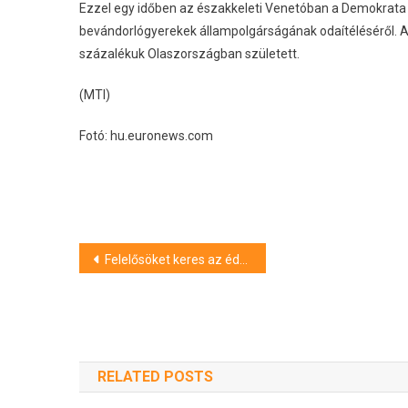
Ezzel egy időben az északkeleti Venetóban a Demokrata P
bevándorlógyerekek állampolgárságának odaítéléséről. A k
százalékuk Olaszországban született.
(MTI)
Fotó: hu.euronews.com
Bejegyzés
Felelősöket keres az édesanya, akinek fiát súlyos áramütés ért a berettyóújfalui vasútállomáson
navigáció
RELATED POSTS