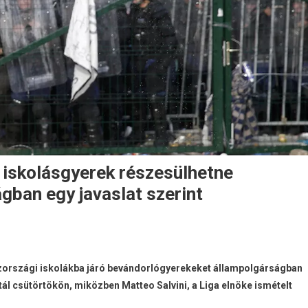
ó iskolásgyerek részesülhetne
ban egy javaslat szerint
aszországi iskolákba járó bevándorlógyerekeket állampolgárságban
tál csütörtökön, miközben Matteo Salvini, a Liga elnöke ismételt