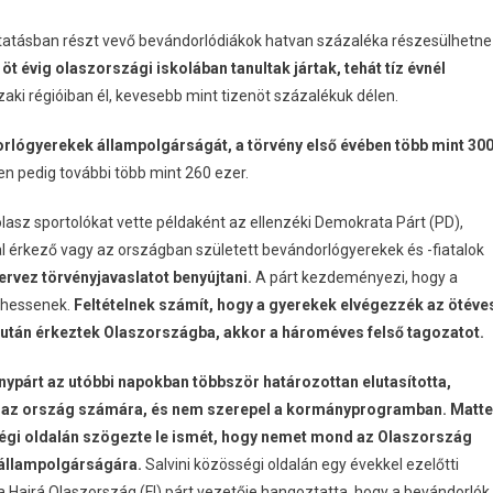
oktatásban részt vevő bevándorlódiákok hatvan százaléka részesülhetne
öt évig olaszországi iskolában tanultak jártak, tehát tíz évnél
ki régióiban él, kevesebb mint tizenöt százalékuk délen.
rlógyerekek állampolgárságát, a törvény első évében több mint 30
en pedig további több mint 260 ezer.
 olasz sportolókat vette példaként az ellenzéki Demokrata Párt (PD),
 érkező vagy az országban született bevándorlógyerekek és -fiatalok
rvez törvényjavaslatot benyújtani.
A párt kezdeményezi, hogy a
zhessenek.
Feltételnek számít, hogy a gyerekek elvégezzék az ötéve
k után érkeztek Olaszországba, akkor a hároméves felső tagozatot.
ánypárt az utóbbi napokban többször határozottan elutasította,
k az ország számára, és nem szerepel a kormányprogramban.
Matt
sségi oldalán szögezte le ismét, hogy nemet mond az Olaszország
k állampolgárságára.
Salvini közösségi oldalán egy évekkel ezelőtti
, a Hajrá Olaszország (FI) párt vezetője hangoztatta, hogy a bevándorlók