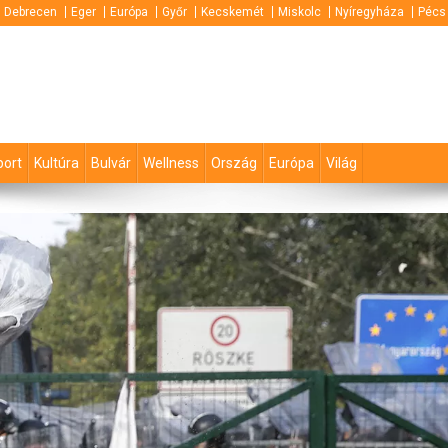
Debrecen
Eger
Európa
Győr
Kecskemét
Miskolc
Nyíregyháza
Pécs
port
Kultúra
Bulvár
Wellness
Ország
Európa
Világ