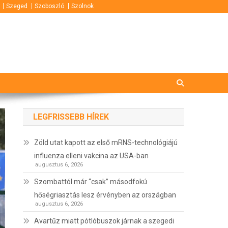
Szeged
Szoboszló
Szolnok
LEGFRISSEBB HÍREK
Zöld utat kapott az első mRNS-technológiájú
influenza elleni vakcina az USA-ban
augusztus 6, 2026
Szombattól már “csak” másodfokú
hőségriasztás lesz érvényben az országban
augusztus 6, 2026
Avartűz miatt pótlóbuszok járnak a szegedi