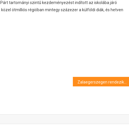
árt tartományi szintű kezdeményezést indított az iskolába járó
özel ötmilliós régióban mintegy százezer a külföldi diák, és hetven
Zalaegerszegen rendezik a tekézők csapatvilágkupáját