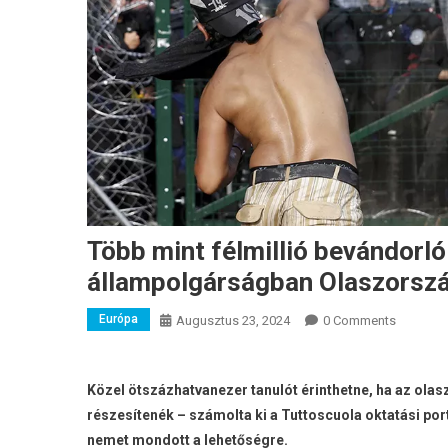
Több mint félmillió bevándorl
állampolgárságban Olaszország
Európa
Augusztus 23, 2024
0 Comments
Közel ötszázhatvanezer tanulót érinthetne, ha az ol
részesítenék – számolta ki a Tuttoscuola oktatási por
nemet mondott a lehetőségre.