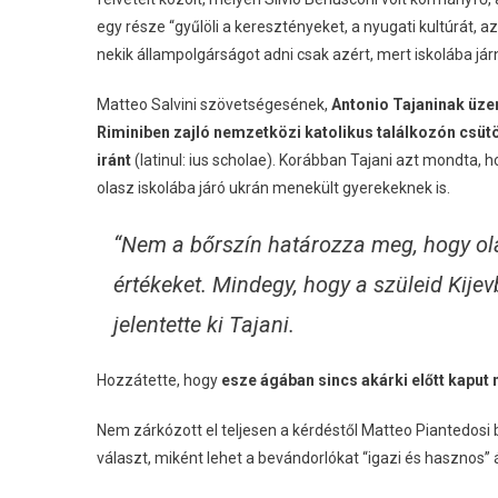
egy része “gyűlöli a keresztényeket, a nyugati kultúrát, 
nekik állampolgárságot adni csak azért, mert iskolába jár
Matteo Salvini szövetségesének,
Antonio Tajaninak üzen
Riminiben zajló nemzetközi katolikus találkozón csüt
iránt
(latinul: ius scholae). Korábban Tajani azt mondta,
olasz iskolába járó ukrán menekült gyerekeknek is.
“Nem a bőrszín határozza meg, hogy ola
értékeket. Mindegy, hogy a szüleid Kije
jelentette ki Tajani.
Hozzátette, hogy
esze ágában sincs akárki előtt kaput n
Nem zárkózott el teljesen a kérdéstől Matteo Piantedosi 
választ, miként lehet a bevándorlókat “igazi és hasznos” 