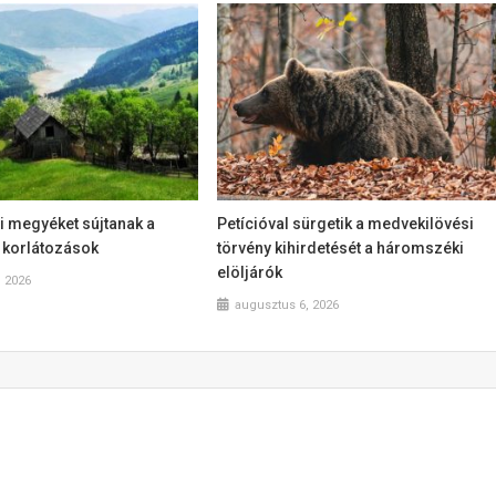
i megyéket sújtanak a
Petícióval sürgetik a medvekilövési
 korlátozások
törvény kihirdetését a háromszéki
elöljárók
, 2026
augusztus 6, 2026