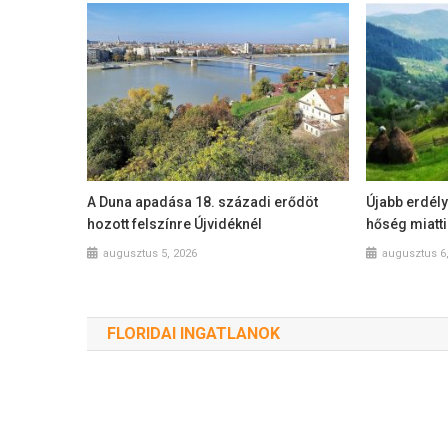
A Duna apadása 18. századi erődöt
Újabb erdély
hozott felszínre Újvidéknél
hőség miatti
augusztus 5, 2026
augusztus 6
FLORIDAI INGATLANOK