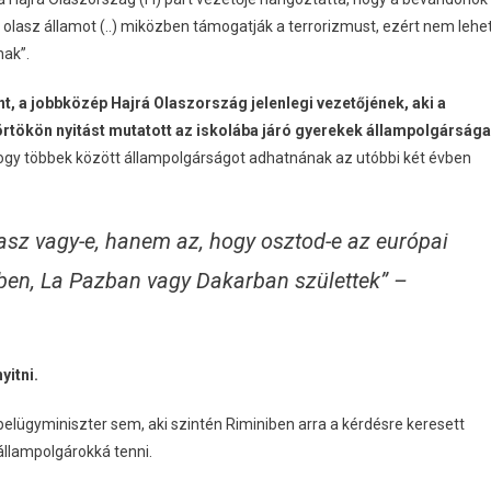
az olasz államot (..) miközben támogatják a terrorizmust, ezért nem lehe
nak”.
t, a jobbközép Hajrá Olaszország jelenlegi vezetőjének, aki a
örtökön nyitást mutatott az iskolába járó gyerekek állampolgársága
 hogy többek között állampolgárságot adhatnának az utóbbi két évben
sz vagy-e, hanem az, hogy osztod-e az európai
vben, La Pazban vagy Dakarban születtek” –
yitni.
belügyminiszter sem, aki szintén Riminiben arra a kérdésre keresett
állampolgárokká tenni.