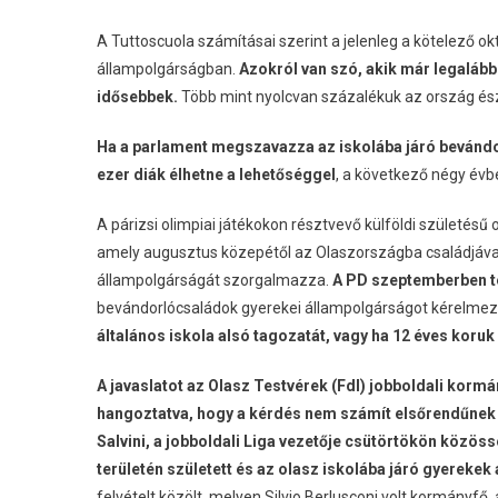
A Tuttoscuola számításai szerint a jelenleg a kötelező 
állampolgárságban.
Azokról van szó, akik már legalább 
idősebbek.
Több mint nyolcvan százalékuk az ország észa
Ha a parlament megszavazza az iskolába járó bevándo
ezer diák élhetne a lehetőséggel
, a következő négy évb
A párizsi olimpiai játékokon résztvevő külföldi születésű
amely augusztus közepétől az Olaszországba családjával
állampolgárságát szorgalmazza.
A PD szeptemberben te
bevándorlócsaládok gyerekei állampolgárságot kérelme
általános iskola alsó tagozatát, vagy ha 12 éves koru
A javaslatot az Olasz Testvérek (FdI) jobboldali korm
hangoztatva, hogy a kérdés nem számít elsőrendűne
Salvini, a jobboldali Liga vezetője csütörtökön közö
területén született és az olasz iskolába járó gyereke
felvételt közölt, melyen Silvio Berlusconi volt kormányfő