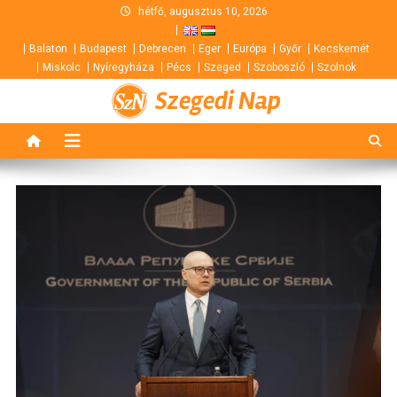
Skip
hétfő, augusztus 10, 2026
to
Balaton
Budapest
Debrecen
Eger
Európa
Győr
Kecskemét
content
Miskolc
Nyíregyháza
Pécs
Szeged
Szoboszló
Szolnok
Szegedi Nap