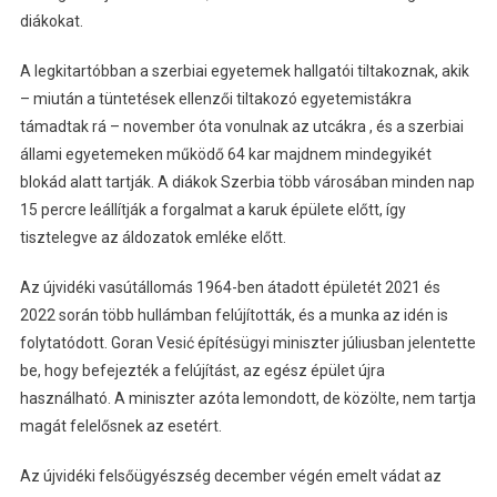
diákokat.
A legkitartóbban a szerbiai egyetemek hallgatói tiltakoznak, akik
– miután a tüntetések ellenzői tiltakozó egyetemistákra
támadtak rá – november óta vonulnak az utcákra , és a szerbiai
állami egyetemeken működő 64 kar majdnem mindegyikét
blokád alatt tartják. A diákok Szerbia több városában minden nap
15 percre leállítják a forgalmat a karuk épülete előtt, így
tisztelegve az áldozatok emléke előtt.
Az újvidéki vasútállomás 1964-ben átadott épületét 2021 és
2022 során több hullámban felújították, és a munka az idén is
folytatódott. Goran Vesić építésügyi miniszter júliusban jelentette
be, hogy befejezték a felújítást, az egész épület újra
használható. A miniszter azóta lemondott, de közölte, nem tartja
magát felelősnek az esetért.
Az újvidéki felsőügyészség december végén emelt vádat az