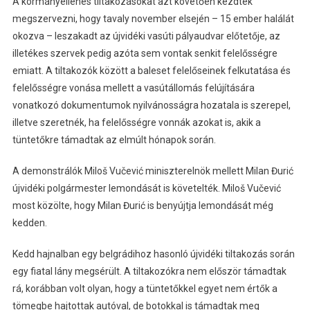
A kormányellenes tiltakozásokat azt követően kezdték
megszervezni, hogy tavaly november elsején – 15 ember halálát
okozva – leszakadt az újvidéki vasúti pályaudvar előtetője, az
illetékes szervek pedig azóta sem vontak senkit felelősségre
emiatt. A tiltakozók között a baleset felelőseinek felkutatása és
felelősségre vonása mellett a vasútállomás felújítására
vonatkozó dokumentumok nyilvánosságra hozatala is szerepel,
illetve szeretnék, ha felelősségre vonnák azokat is, akik a
tüntetőkre támadtak az elmúlt hónapok során.
A demonstrálók Miloš Vučević miniszterelnök mellett Milan Đurić
újvidéki polgármester lemondását is követelték. Miloš Vučević
most közölte, hogy Milan Đurić is benyújtja lemondását még
kedden.
Kedd hajnalban egy belgrádihoz hasonló újvidéki tiltakozás során
egy fiatal lány megsérült. A tiltakozókra nem először támadtak
rá, korábban volt olyan, hogy a tüntetőkkel egyet nem értők a
tömegbe hajtottak autóval, de botokkal is támadtak meg