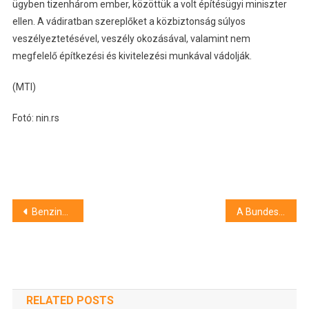
ügyben tizenhárom ember, közöttük a volt építésügyi miniszter
ellen. A vádiratban szereplőket a közbiztonság súlyos
veszélyeztetésével, veszély okozásával, valamint nem
megfelelő építkezési és kivitelezési munkával vádolják.
(MTI)
Fotó: nin.rs
Bejegyzés
Benzinnel locsolta le családja házát egy borsodi férfi – emberölési kísérlet miatt emeltek vádat ellene
A Bundesligából érkezett brazil csatár a Lokihoz
navigáció
RELATED POSTS