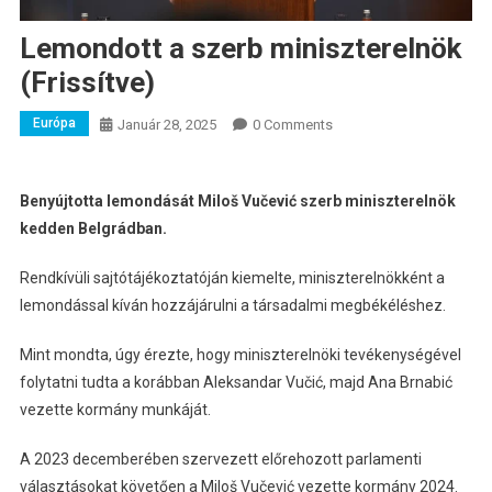
Lemondott a szerb miniszterelnök
(Frissítve)
Európa
Január 28, 2025
0 Comments
Benyújtotta lemondását Miloš Vučević szerb miniszterelnök
kedden Belgrádban.
Rendkívüli sajtótájékoztatóján kiemelte, miniszterelnökként a
lemondással kíván hozzájárulni a társadalmi megbékéléshez.
Mint mondta, úgy érezte, hogy miniszterelnöki tevékenységével
folytatni tudta a korábban Aleksandar Vučić, majd Ana Brnabić
vezette kormány munkáját.
A 2023 decemberében szervezett előrehozott parlamenti
választásokat követően a Miloš Vučević vezette kormány 2024.