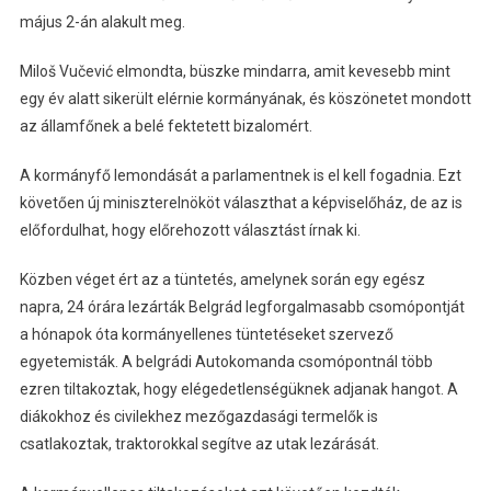
május 2-án alakult meg.
Miloš Vučević elmondta, büszke mindarra, amit kevesebb mint
egy év alatt sikerült elérnie kormányának, és köszönetet mondott
az államfőnek a belé fektetett bizalomért.
A kormányfő lemondását a parlamentnek is el kell fogadnia. Ezt
követően új miniszterelnököt választhat a képviselőház, de az is
előfordulhat, hogy előrehozott választást írnak ki.
Közben véget ért az a tüntetés, amelynek során egy egész
napra, 24 órára lezárták Belgrád legforgalmasabb csomópontját
a hónapok óta kormányellenes tüntetéseket szervező
egyetemisták. A belgrádi Autokomanda csomópontnál több
ezren tiltakoztak, hogy elégedetlenségüknek adjanak hangot. A
diákokhoz és civilekhez mezőgazdasági termelők is
csatlakoztak, traktorokkal segítve az utak lezárását.