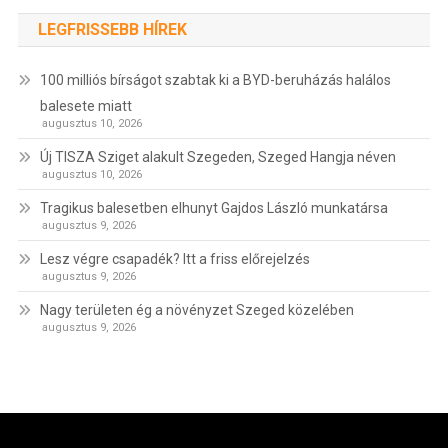
LEGFRISSEBB HÍREK
100 milliós bírságot szabtak ki a BYD-beruházás halálos
balesete miatt
augusztus 10, 2026
Új TISZA Sziget alakult Szegeden, Szeged Hangja néven
augusztus 10, 2026
Tragikus balesetben elhunyt Gajdos László munkatársa
augusztus 9, 2026
Lesz végre csapadék? Itt a friss előrejelzés
augusztus 9, 2026
Nagy területen ég a növényzet Szeged közelében
augusztus 9, 2026