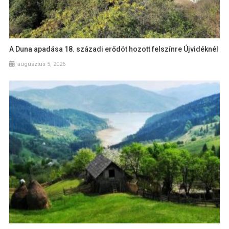
A Duna apadása 18. századi erődöt hozott felszínre Újvidéknél
augusztus 5, 2026