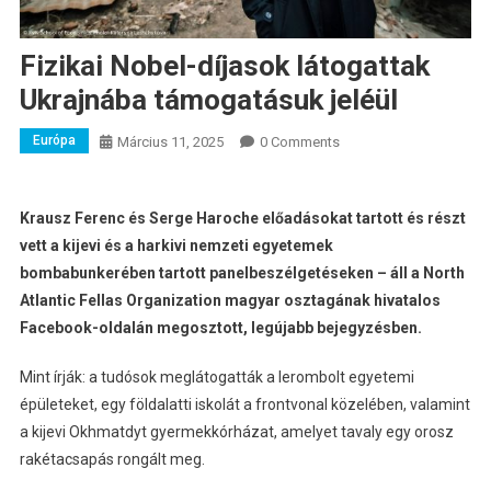
Fizikai Nobel-díjasok látogattak
Ukrajnába támogatásuk jeléül
Európa
Március 11, 2025
0 Comments
Krausz Ferenc és Serge Haroche előadásokat tartott és részt
vett a kijevi és a harkivi nemzeti egyetemek
bombabunkerében tartott panelbeszélgetéseken – áll a
North
Atlantic Fellas Organization magyar osztagának hivatalos
Facebook-oldalán megosztott, legújabb bejegyzésben.
Mint írják: a tudósok meglátogatták a lerombolt egyetemi
épületeket, egy földalatti iskolát a frontvonal közelében, valamint
a kijevi Okhmatdyt gyermekkórházat, amelyet tavaly egy orosz
rakétacsapás rongált meg.