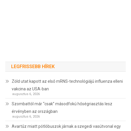
LEGFRISSEBB HÍREK
Zöld utat kapott az első mRNS-technológiájú influenza elleni
vakcina az USA-ban
augusztus 6, 2026
Szombattól már “csak” másodfokú hőségriasztás lesz
érvényben az országban
augusztus 6, 2026
Avartűz miatt pótlóbuszok járnak a szegedi vasútvonal egy