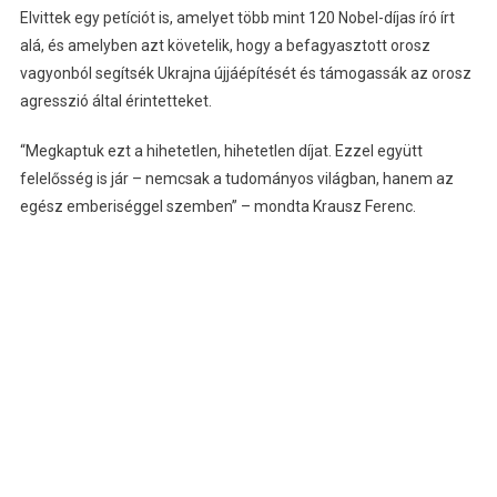
Elvittek egy petíciót is, amelyet több mint 120 Nobel-díjas író írt
alá, és amelyben azt követelik, hogy a befagyasztott orosz
vagyonból segítsék Ukrajna újjáépítését és támogassák az orosz
agresszió által érintetteket.
“Megkaptuk ezt a hihetetlen, hihetetlen díjat. Ezzel együtt
felelősség is jár – nemcsak a tudományos világban, hanem az
egész emberiséggel szemben” – mondta Krausz Ferenc.