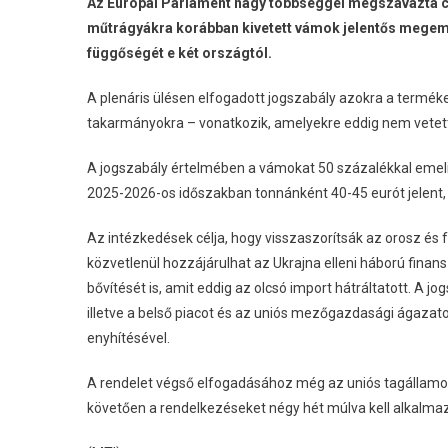
Az Európai Parlament nagy többséggel megszavazta 
műtrágyákra korábban kivetett vámok jelentős megeme
függőségét e két országtól.
A plenáris ülésen elfogadott jogszabály azokra a termékekr
takarmányokra – vonatkozik, amelyekre eddig nem vetett
A jogszabály értelmében a vámokat 50 százalékkal emeli
2025-2026-os időszakban tonnánként 40-45 eurót jelent,
Az intézkedések célja, hogy visszaszorítsák az orosz és
közvetlenül hozzájárulhat az Ukrajna elleni háború fina
bővítését is, amit eddig az olcsó import hátráltatott. A
illetve a belső piacot és az uniós mezőgazdasági ágazat
enyhítésével.
A rendelet végső elfogadásához még az uniós tagállamo
követően a rendelkezéseket négy hét múlva kell alkalma