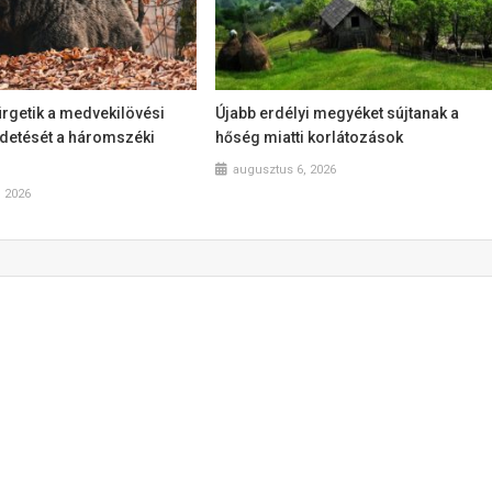
ürgetik a medvekilövési
Újabb erdélyi megyéket sújtanak a
rdetését a háromszéki
hőség miatti korlátozások
augusztus 6, 2026
, 2026