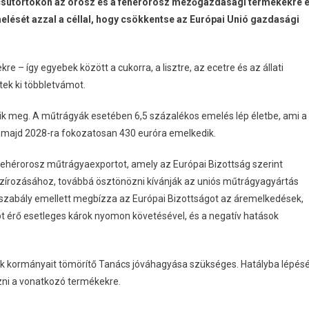
csütörtökön az orosz és a fehérorosz mezőgazdasági termékekre 
lését azzal a céllal, hogy csökkentse az Európai Unió gazdasági
e – így egyebek között a cukorra, a lisztre, az ecetre és az állati
ek ki többletvámot.
k meg. A műtrágyák esetében 6,5 százalékos emelés lép életbe, ami a
 majd 2028-ra fokozatosan 430 euróra emelkedik.
 fehérorosz műtrágyaexportot, amely az Európai Bizottság szerint
nszírozásához, továbbá ösztönözni kívánják az uniós műtrágyagyártás
 jogszabály emellett megbízza az Európai Bizottságot az áremelkedések,
ot érő esetleges károk nyomon követésével, és a negatív hatások
k kormányait tömörítő Tanács jóváhagyása szükséges. Hatályba lépés
zni a vonatkozó termékekre.