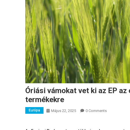
Óriási vámokat vet ki az EP a
termékekre
Európa
Május 22, 2025
0 Comments