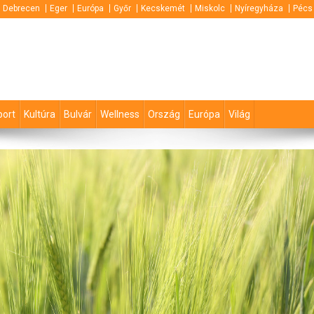
Debrecen
Eger
Európa
Győr
Kecskemét
Miskolc
Nyíregyháza
Pécs
port
Kultúra
Bulvár
Wellness
Ország
Európa
Világ