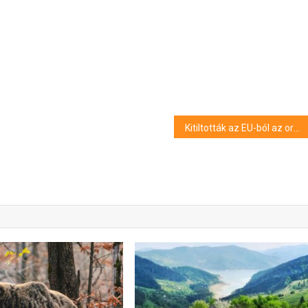
Kitiltották az EU-ból az orosz műtrágyát