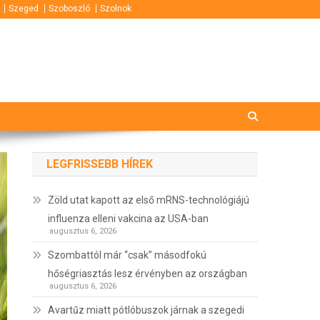
Szeged
Szoboszló
Szolnok
LEGFRISSEBB HÍREK
Zöld utat kapott az első mRNS-technológiájú
influenza elleni vakcina az USA-ban
augusztus 6, 2026
Szombattól már “csak” másodfokú
hőségriasztás lesz érvényben az országban
augusztus 6, 2026
Avartűz miatt pótlóbuszok járnak a szegedi