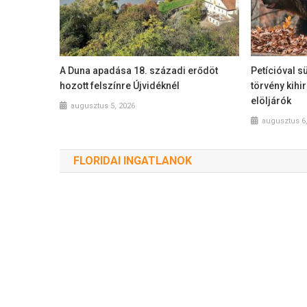
A Duna apadása 18. századi erődöt
Petícióval s
hozott felszínre Újvidéknél
törvény kihi
elöljárók
augusztus 5, 2026
augusztus 6
FLORIDAI INGATLANOK