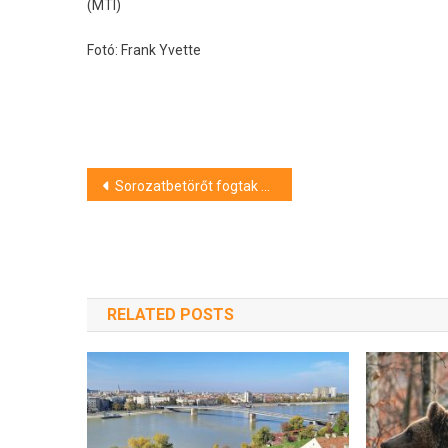
(MTI)
Fotó: Frank Yvette
Bejegyzés
Sorozatbetörőt fogtak el Nyíregyházán
navigáció
RELATED POSTS