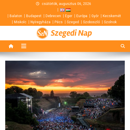
Skip
csütörtök, augusztus 06, 2026
to
Balaton
Budapest
Debrecen
Eger
Európa
Győr
Kecskemét
content
Miskolc
Nyíregyháza
Pécs
Szeged
Szoboszló
Szolnok
Szegedi Nap