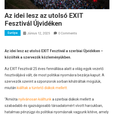
Az idei lesz az utolsó EXIT
Fesztivál Újvidéken
Európa
Június 12, 2025
0 Comments
Az idei lesz az utolsó EXIT Fesztivál a szerbiai Újvidéken –
közölték a szervezők közleményükben.
Az EXIT Fesztivál 25 éves fennállása alatt a világ egyik vezető
fesztiváljává vált, de most politikai nyomásra bezárja kapuit. A
szervezők szerint a szponzorok sorban kihátráltak mögülük,
miután
kiálltak a tüntető diákok mellett.
“Amióta
nyilvánosan kiálltunk
a szerbiai diákok mellett a
szabadabb és igazságosabb társadalomért vívott harcukban,
hatalmas pénzügyi és politikai nyomásnak vagyunk kitéve, amely