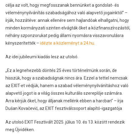
célja az volt, hogy megfosszanak bennünket a gondolat- és
véleménynyilvánítás szabadságához való alapvető jogainktól” –
írják, hozzátéve: annak ellenére sem hajlandóak elhallgatni, hogy
minden kormányzati szinten elvágták őket a közfinanszírozástól,
néhány szponzorukat pedig állami nyomásra visszavonulásra
kényszerítették –
idézte a közleményt a 24.hu.
Az idei jubileumi kiadás lesz az utolsó.
„Ez a legnehezebb döntés 25 éves történelmünk során, de
hisszük, hogy a szabadságnak nincs ára. Ezzel a tettel nemcsak
az EXIT-et védjük, hanem a szabad véleménynyilvánításhoz való
alapvető jogot is a világ összes kulturális szereplője számára.
Arra kérjük őket, hogy álljanak mellénk ebben a harcban” – írja
Dušan Kovačević, az EXIT fesztiválcsoport alapító-igazgatója
Az utolsó EXIT Fesztivált 2025. július 10. és 13. között rendezik
meg Újvidéken.