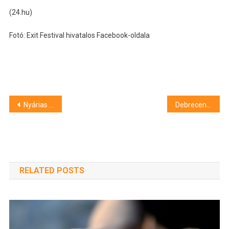
(24.hu)
Fotó: Exit Festival hivatalos Facebook-oldala
Bejegyzés
Nyárias időben marad részünk a hétvégén is
Debreceni pergőgalambokkal bővült a cívisváros állatkertje
navigáció
RELATED POSTS