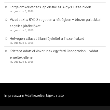
Forgalomkorlátozás lép életbe az Algyői Tisza-hídon
augusztus 6, 2026
Vizet oszt a BYD Szegeden a hőségben – ötezer palackkal
segítik a járókelőket
augusztus 6, 2026
Hétvégén választ államfőjelöltet a Tisza-frakció
augusztus 6, 2026
Kristályt adott el kiskorúnak egy férfi Csongrádon – vádat
emeltek ellene
augusztus 6, 2026
Impresszum
Adatkezelési tájékoztató