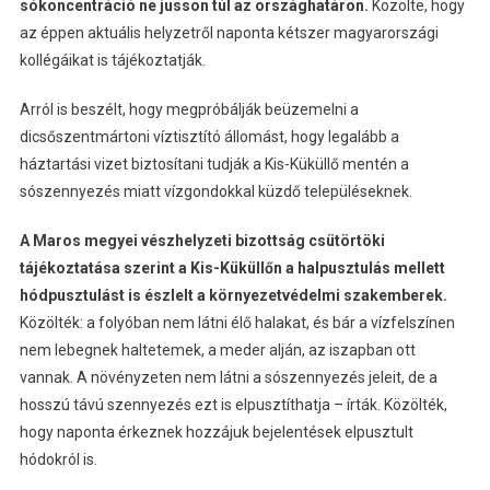
sókoncentráció ne jusson túl az országhatáron.
Közölte, hogy
az éppen aktuális helyzetről naponta kétszer magyarországi
kollégáikat is tájékoztatják.
Arról is beszélt, hogy megpróbálják beüzemelni a
dicsőszentmártoni víztisztító állomást, hogy legalább a
háztartási vizet biztosítani tudják a Kis-Küküllő mentén a
sószennyezés miatt vízgondokkal küzdő településeknek.
A Maros megyei vészhelyzeti bizottság csütörtöki
tájékoztatása szerint a Kis-Küküllőn a halpusztulás mellett
hódpusztulást is észlelt a környezetvédelmi szakemberek.
Közölték: a folyóban nem látni élő halakat, és bár a vízfelszínen
nem lebegnek haltetemek, a meder alján, az iszapban ott
vannak. A növényzeten nem látni a sószennyezés jeleit, de a
hosszú távú szennyezés ezt is elpusztíthatja – írták. Közölték,
hogy naponta érkeznek hozzájuk bejelentések elpusztult
hódokról is.