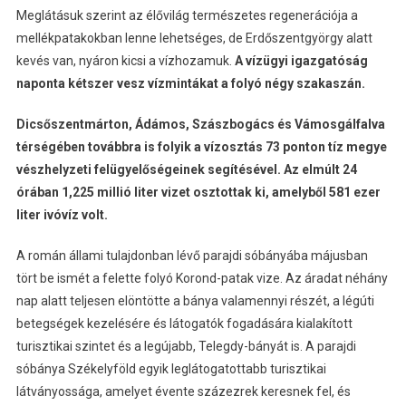
Meglátásuk szerint az élővilág természetes regenerációja a
mellékpatakokban lenne lehetséges, de Erdőszentgyörgy alatt
kevés van, nyáron kicsi a vízhozamuk.
A vízügyi igazgatóság
naponta kétszer vesz vízmintákat a folyó négy szakaszán.
Dicsőszentmárton, Ádámos, Szászbogács és Vámosgálfalva
térségében továbbra is folyik a vízosztás 73 ponton tíz megye
vészhelyzeti felügyelőségeinek segítésével. Az elmúlt 24
órában 1,225 millió liter vizet osztottak ki, amelyből 581 ezer
liter ivóvíz volt.
A román állami tulajdonban lévő parajdi sóbányába májusban
tört be ismét a felette folyó Korond-patak vize. Az áradat néhány
nap alatt teljesen elöntötte a bánya valamennyi részét, a légúti
betegségek kezelésére és látogatók fogadására kialakított
turisztikai szintet és a legújabb, Telegdy-bányát is. A parajdi
sóbánya Székelyföld egyik leglátogatottabb turisztikai
látványossága, amelyet évente százezrek keresnek fel, és