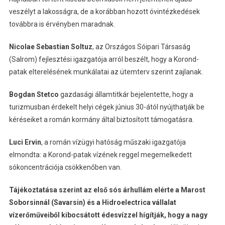
veszélyt a lakosságra, de a korábban hozott óvintézkedések
továbbra is érvényben maradnak.
Nicolae Sebastian Soltuz
, az Országos Sóipari Társaság
(Salrom) fejlesztési igazgatója arról beszélt, hogy a Korond-
patak elterelésének munkálatai az ütemterv szerint zajlanak.
Bogdan Stetco
gazdasági államtitkár bejelentette, hogy a
turizmusban érdekelt helyi cégek június 30-ától nyújthatják be
kéréseiket a román kormány által biztosított támogatásra.
Luci Ervin
, a román vízügyi hatóság műszaki igazgatója
elmondta: a Korond-patak vízének reggel megemelkedett
sókoncentrációja csökkenőben van.
Tájékoztatása szerint az első sós árhullám elérte a Marost
Soborsinnál (Savarsin) és a Hidroelectrica vállalat
vízerőműveiből kibocsátott édesvízzel hígítják, hogy a nagy