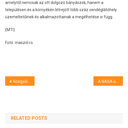
amelytől nemcsak az ott dolgozó bányászok, hanem a
településen és a környékén létrejött több száz vendéglátóhely
üzemeltetőinek és alkalmazottainak a megélhetése is függ.
(MTI)
Fotó: maszol.ro
Bejegyzés
Közgyűlést tartanak ma Szegeden
A NASA újból elhalasztotta az Axiom 4 misszó indítását
navigáció
RELATED POSTS