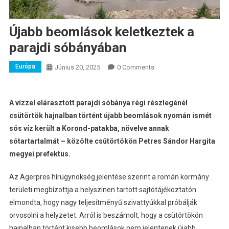
Újabb beomlások keletkeztek a
parajdi sóbányában
Európa
Június 20, 2025
0 Comments
A vízzel elárasztott parajdi sóbánya régi részlegénél
csütörtök hajnalban történt újabb beomlások nyomán ismét
sós víz került a Korond-patakba, növelve annak
sótartartalmát – közölte csütörtökön Petres Sándor Hargita
megyei prefektus.
Az Agerpres hírügynökség jelentése szerint a román kormány
területi megbízottja a helyszínen tartott sajtótájékoztatón
elmondta, hogy nagy teljesítményű szivattyúkkal próbálják
orvosolni a helyzetet. Arról is beszámolt, hogy a csütörtökön
hajnalban történt kisebb beomlások nem jelentenek újabb