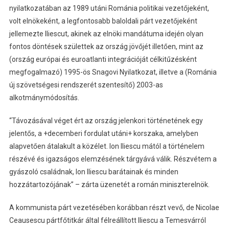
nyilatkozatában az 1989 utáni Románia politikai vezetőjeként,
volt elnökeként, a legfontosabb baloldali párt vezetőjeként
jellemezte Iliescut, akinek az elnöki mandátuma idején olyan
fontos döntések születtek az ország jövőjét illetően, mint az
(ország európai és euroatlanti integrációját célkitűzésként
megfogalmazó) 1995-ös Snagovi Nyilatkozat, illetve a (Románia
új szövetségesi rendszerét szentesítő) 2003-as
alkotmánymódosítás.
“Távozásával véget ért az ország jelenkori történetének egy
jelentős, a +decemberi fordulat utáni+ korszaka, amelyben
alapvetően átalakult a közélet. Ion Iliescu mától a történelem
részévé és igazságos elemzésének tárgyává válik. Részvétem a
gyászoló családnak, Ion Iliescu barátainak és minden
hozzátartozójának” – zárta üzenetét a román miniszterelnök.
A kommunista párt vezetésében korábban részt vevő, de Nicolae
Ceausescu pártfőtitkár által félreállított Iliescu a Temesvárról