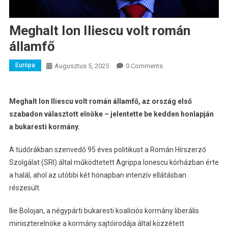
Meghalt Ion Iliescu volt román
államfő
Európa
Augusztus 5, 2025
0 Comments
Meghalt Ion Iliescu volt román államfő, az ország első
szabadon választott elnöke – jelentette be kedden honlapján
a bukaresti kormány.
A tüdőrákban szenvedő 95 éves politikust a Román Hírszerző
Szolgálat (SRI) által működtetett Agrippa Ionescu kórházban érte
a halál, ahol az utóbbi két hónapban intenzív ellátásban
részesült.
Ilie Bolojan, a négypárti bukaresti koalíciós kormány liberális
miniszterelnöke a kormány sajtóirodája által közzétett