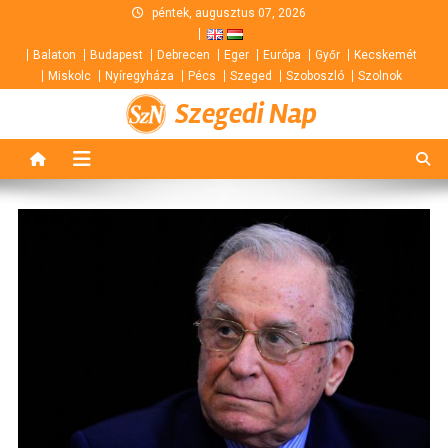
Skip
péntek, augusztus 07, 2026
to
Balaton
Budapest
Debrecen
Eger
Európa
Győr
Kecskemét
content
Miskolc
Nyíregyháza
Pécs
Szeged
Szoboszló
Szolnok
Szegedi Nap