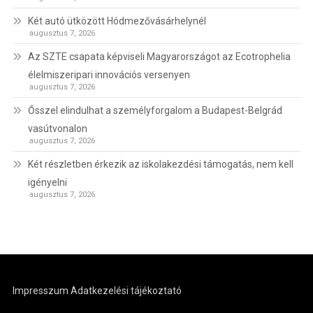
Két autó ütközött Hódmezővásárhelynél
augusztus 7, 2026
Az SZTE csapata képviseli Magyarországot az Ecotrophelia
élelmiszeripari innovációs versenyen
augusztus 7, 2026
Ősszel elindulhat a személyforgalom a Budapest-Belgrád
vasútvonalon
augusztus 7, 2026
Két részletben érkezik az iskolakezdési támogatás, nem kell
igényelni
augusztus 7, 2026
Impresszum
Adatkezelési tájékoztató