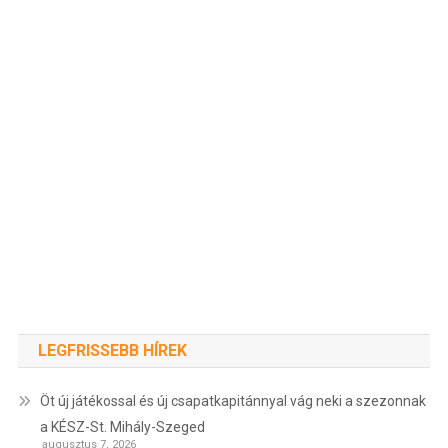
LEGFRISSEBB HÍREK
Öt új játékossal és új csapatkapitánnyal vág neki a szezonnak
a KÉSZ-St. Mihály-Szeged
augusztus 7, 2026