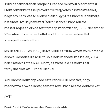
1989 decemberében magához ragadó Nemzeti Megmentési
Front rémhírkeltéssel provokált ki fegyveres összetűzéseket,
hogy egy nem létező ellenség elleni győztes harccal legitimálja
hatalmát. Az úgynevezett “terroristákkal” kapcsolatos,
mesterségesen előidézett tömegpszichózisban, 1989. december
22-e után 862-en meghaltak és 2150-en megsebesültek –
szerepelt a vádiratban.
Ion Iliescu 1990 és 1996, illetve 2000 és 2004 között volt Románia
elnöke. Románia Iliescu utolsó elnöki mandátuma idején, 2004-
ben csatlakozott a NATO-hoz, és zárta le a csatlakozási
tárgyalásokat az Európai Unióval.
A bukaresti kormány kedd este rendkívüli ülést tart, hogy
meghozza a volt államfő temetésével kapcsolatos döntéseket.
(MTI)
Fotó: Rádió GaGa hivatalos Facebook-oldal