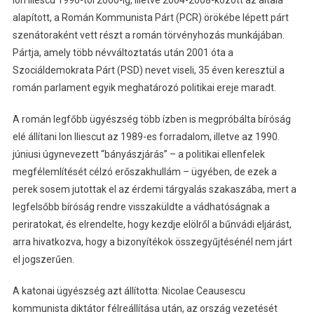
Ion Iliescu 1996-tól 2000-ig, illetve 2004-2008-között az általa
alapított, a Román Kommunista Párt (PCR) örökébe lépett párt
szenátoraként vett részt a román törvényhozás munkájában.
Pártja, amely több névváltoztatás után 2001 óta a
Szociáldemokrata Párt (PSD) nevet viseli, 35 éven keresztül a
román parlament egyik meghatározó politikai ereje maradt.
A román legfőbb ügyészség több ízben is megpróbálta bíróság
elé állítani Ion Iliescut az 1989-es forradalom, illetve az 1990.
júniusi úgynevezett “bányászjárás” – a politikai ellenfelek
megfélemlítését célzó erőszakhullám – ügyében, de ezek a
perek sosem jutottak el az érdemi tárgyalás szakaszába, mert a
legfelsőbb bíróság rendre visszaküldte a vádhatóságnak a
periratokat, és elrendelte, hogy kezdje elölről a bűnvádi eljárást,
arra hivatkozva, hogy a bizonyítékok összegyűjtésénél nem járt
el jogszerűen.
A katonai ügyészség azt állította: Nicolae Ceausescu
kommunista diktátor félreállítása után, az ország vezetését