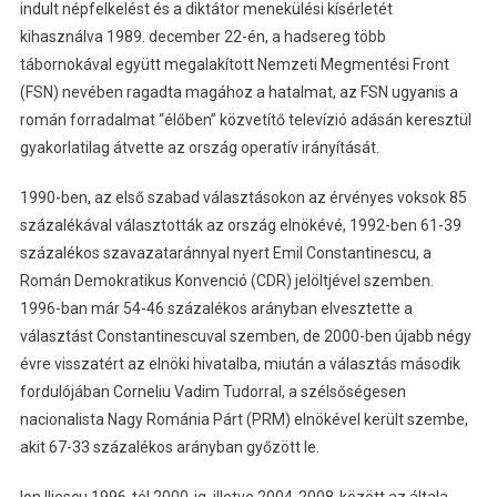
indult népfelkelést és a diktátor menekülési kísérletét
kihasználva 1989. december 22-én, a hadsereg több
tábornokával együtt megalakított Nemzeti Megmentési Front
(FSN) nevében ragadta magához a hatalmat, az FSN ugyanis a
román forradalmat “élőben” közvetítő televízió adásán keresztül
gyakorlatilag átvette az ország operatív irányítását.
1990-ben, az első szabad választásokon az érvényes voksok 85
százalékával választották az ország elnökévé, 1992-ben 61-39
százalékos szavazataránnyal nyert Emil Constantinescu, a
Román Demokratikus Konvenció (CDR) jelöltjével szemben.
1996-ban már 54-46 százalékos arányban elvesztette a
választást Constantinescuval szemben, de 2000-ben újabb négy
évre visszatért az elnöki hivatalba, miután a választás második
fordulójában Corneliu Vadim Tudorral, a szélsőségesen
nacionalista Nagy Románia Párt (PRM) elnökével került szembe,
akit 67-33 százalékos arányban győzött le.