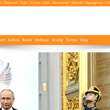
t
Debrecen
Eger
Európa
Győr
Kecskemét
Miskolc
Nyíregyháza
Pé
port
Kultúra
Bulvár
Wellness
Ország
Európa
Világ