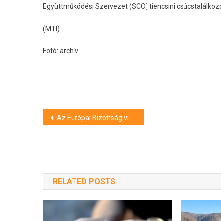
Együttműködési Szervezet (SCO) tiencsini csúcstalálkozó
(MTI)
Fotó: archív
Bejegyzés
Az Európai Bizottság vizsgálja az abortusz hozzáférhetőségéért indított kezdeményezést
navigáció
RELATED POSTS