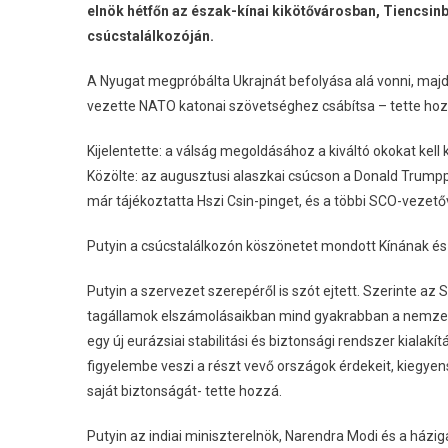
elnök hétfőn az észak-kínai kikötővárosban, Tiencsin
csúcstalálkozóján.
A Nyugat megpróbálta Ukrajnát befolyása alá vonni, majd 
vezette NATO katonai szövetséghez csábítsa – tette hoz
Kijelentette: a válság megoldásához a kiváltó okokat kell k
Közölte: az augusztusi alaszkai csúcson a Donald Trumppa
már tájékoztatta Hszi Csin-pinget, és a többi SCO-vezetőv
Putyin a csúcstalálkozón köszönetet mondott Kínának és I
Putyin a szervezet szerepéről is szót ejtett. Szerinte az 
tagállamok elszámolásaikban mind gyakrabban a nemzeti v
egy új eurázsiai stabilitási és biztonsági rendszer kiala
figyelembe veszi a részt vevő országok érdekeit, kiegye
saját biztonságát- tette hozzá.
Putyin az indiai miniszterelnök, Narendra Modi és a házig