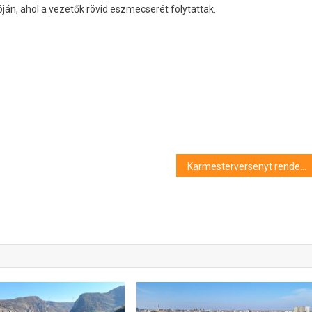
ján, ahol a vezetők rövid eszmecserét folytattak.
Karmesterversenyt rendeznek Szegeden