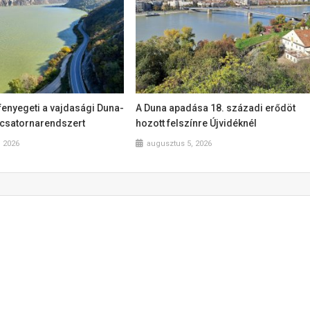
fenyegeti a vajdasági Duna-
A Duna apadása 18. századi erődöt
csatornarendszert
hozott felszínre Újvidéknél
, 2026
augusztus 5, 2026