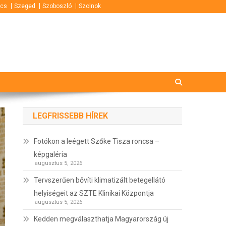
cs
Szeged
Szoboszló
Szolnok
LEGFRISSEBB HÍREK
Fotókon a leégett Szőke Tisza roncsa –
képgaléria
augusztus 5, 2026
Tervszerűen bővíti klimatizált betegellátó
helyiségeit az SZTE Klinikai Központja
augusztus 5, 2026
Kedden megválaszthatja Magyarország új