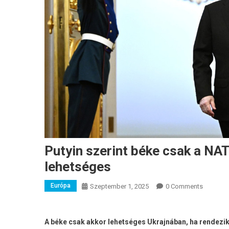
Putyin szerint béke csak a NA
lehetséges
Európa
Szeptember 1, 2025
0 Comments
A béke csak akkor lehetséges Ukrajnában, ha rendezik