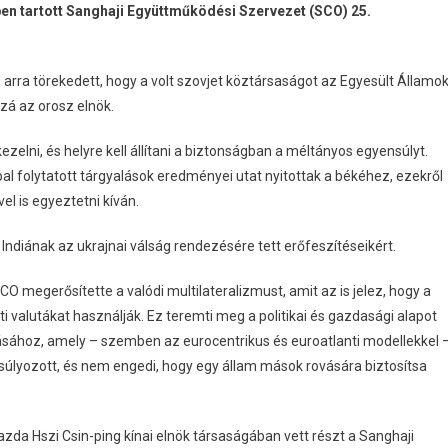
ben tartott Sanghaji Együttműködési Szervezet (SCO) 25.
arra törekedett, hogy a volt szovjet köztársaságot az Egyesült Államo
zá az orosz elnök.
ezelni, és helyre kell állítani a biztonságban a méltányos egyensúlyt.
l folytatott tárgyalások eredményei utat nyitottak a békéhez, ezekről
el is egyeztetni kíván.
ndiának az ukrajnai válság rendezésére tett erőfeszítéseikért.
SCO megerősítette a valódi multilateralizmust, amit az is jelez, hogy a
alutákat használják. Ez teremti meg a politikai és gazdasági alapot
kításához, amely – szemben az eurocentrikus és euroatlanti modellekkel 
nsúlyozott, és nem engedi, hogy egy állam mások rovására biztosítsa
azda Hszi Csin-ping kínai elnök társaságában vett részt a Sanghaji