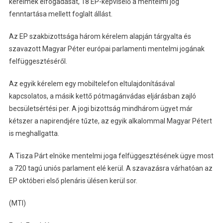
kérelmek elfogadását, 18 EP-képviselő a mentelmi jog
fenntartása mellett foglalt állást.
Az EP szakbizottsága három kérelem alapján tárgyalta és
szavazott Magyar Péter európai parlamenti mentelmi jogának
felfüggesztéséről.
Az egyik kérelem egy mobiltelefon eltulajdonításával
kapcsolatos, a másik kettő pótmagánvádas eljárásban zajló
becsületsértési per. A jogi bizottság mindhárom ügyet már
kétszer a napirendjére tűzte, az egyik alkalommal Magyar Pétert
is meghallgatta.
A Tisza Párt elnöke mentelmi joga felfüggesztésének ügye most
a 720 tagú uniós parlament elé kerül. A szavazásra várhatóan az
EP októberi első plenáris ülésen kerül sor.
(MTI)