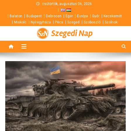
Skip
csütörtök, augusztus 06, 2026
to
Balaton
Budapest
Debrecen
Eger
Európa
Győr
Kecskemét
content
Miskolc
Nyíregyháza
Pécs
Szeged
Szoboszló
Szolnok
Szegedi Nap