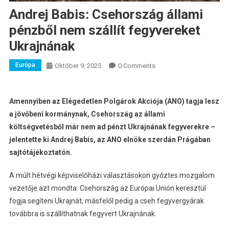
Andrej Babis: Csehország állami
pénzből nem szállít fegyvereket
Ukrajnának
Európa
Október 9, 2025
0 Comments
Amennyiben az Elégedetlen Polgárok Akciója (ANO) tagja lesz
a jövőbeni kormánynak, Csehország az állami
költségvetésből már nem ad pénzt Ukrajnának fegyverekre –
jelentette ki Andrej Babis, az ANO elnöke szerdán Prágában
sajtótájékoztatón.
A múlt hétvégi képviselőházi választásokon győztes mozgalom
vezetője azt mondta: Csehország az Európai Unión keresztül
fogja segíteni Ukrajnát, másfelől pedig a cseh fegyvergyárak
továbbra is szállíthatnak fegyvert Ukrajnának.