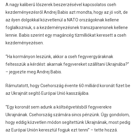
A nagy kaliberű lőszerek beszerzésével kapcsolatos cseh
kezdeményezésről Andrej Babis azt mondta, hogy az jó volt, de
az ilyen dolgokkal közvetlenül a NATO országoknak kellene
foglalkozniuk, s a kezdeményezésnek transzparensnek kellene
lennie. Babis szerint egy magáncég tízmilliókat keresett a cseh
kezdeményezésen.
“Ha kormányon leszünk, akkor a cseh fegyvergyáraknak
feltesszük a kérdést: akarnak fegyvereket szállítani Ukrajnába?”
– jegyezte meg Andrej Babis.
Rámutatott, hogy Csehország évente 60 milliárd koronát fizet be
az Ukrajnát segítő Európai Unió kasszájába.
“Egy koronát sem adunk a költségvetésből fegyverekre
Ukrajnának. Csehország számára sincs pénzünk. Úgy gondolom,
hogy eddig közvetlen módon segítettünk Ukrajnának, most pedig
az Európai Unión keresztül fogjuk ezt tenni” – tette hozzá.