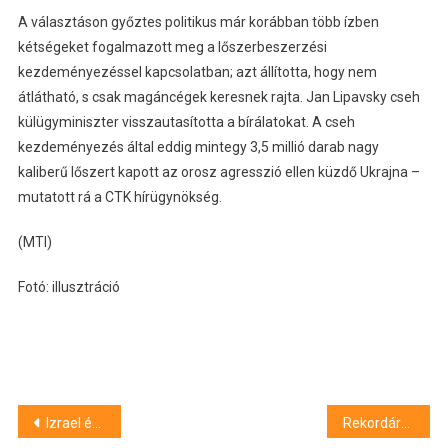
A választáson győztes politikus már korábban több ízben
kétségeket fogalmazott meg a lőszerbeszerzési
kezdeményezéssel kapcsolatban; azt állította, hogy nem
átlátható, s csak magáncégek keresnek rajta. Jan Lipavsky cseh
külügyminiszter visszautasította a bírálatokat. A cseh
kezdeményezés által eddig mintegy 3,5 millió darab nagy
kaliberű lőszert kapott az orosz agresszió ellen küzdő Ukrajna –
mutatott rá a CTK hírügynökség.
(MTI)
Fotó: illusztráció
Bejegyzés
Izrael és a Hamász aláírta a tűzszüneti és túszalku-megállapodás első szakaszát
Rekordáron kelt el Einstein hegedűje egy brit aukción